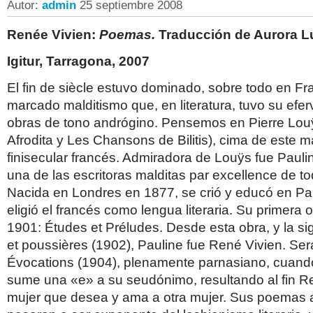
Autor:
admin
25 septiembre 2008
Renée Vivien:
Poemas.
Traducción de Aurora 
Igitur, Tarragona, 2007
El fin de siècle estuvo dominado, sobre todo en Fr
marcado malditismo que, en literatura, tuvo su efe
obras de tono andrógino. Pensemos en Pierre Louÿ
Afrodita y Les Chansons de Bilitis), cima de este m
finisecular francés. Admiradora de Louÿs fue Pauli
una de las escritoras malditas par excellence de to
Nacida en Londres en 1877, se crió y educó en Par
eligió el francés como lengua literaria. Su primera 
1901: Études et Préludes. Desde esta obra, y la si
et poussières (1902), Pauline fue René Vivien. Será
Évocations (1904), plenamente parnasiano, cuando
sume una «e» a su seudónimo, resultando al fin R
mujer que desea y ama a otra mujer. Sus poemas