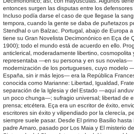
Decimonónico; así, con mayúsculas. Algunos tien
entonces surgen las disputas entre los defensores 
Incluso podía darse el caso de que llegase la sangr
tempora, cuando la gente se daba de puñetazos p
Stendhal o un Balzac. Portugal, abajo de Europa a 
tiene su Gran Novelista Decimonónico en Eça de 
1900); todo el mundo está de acuerdo en ello. Prog
anticlerical, moderadamente libertino, cosmopolit
representaba —en su persona y en sus novelas— 
modernización de los portugueses, cuyo modelo
España, sin ir más lejos— era la República France
conocida como Marianne: Libertad, Igualdad, Frate
separación de la Iglesia y del Estado —aquí anduv
un poco chunga—; sufragio universal; libertad de 
prensa; etcétera. Eça era un escritor de éxito, envi
escritores sin éxito y vilipendiado por la clerecía, p
siempre suele pasar. Desde El primo Basilio hasta 
padre Amaro, pasado por Los Maia y El misterio de 