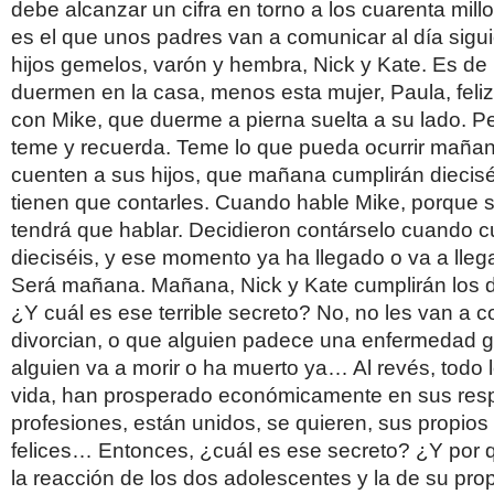
debe alcanzar un cifra en torno a los cuarenta mill
es el que unos padres van a comunicar al día sigu
hijos gemelos, varón y hembra, Nick y Kate. Es de
duermen en la casa, menos esta mujer, Paula, fel
con Mike, que duerme a pierna suelta a su lado. Per
teme y recuerda. Teme lo que pueda ocurrir maña
cuenten a sus hijos, que mañana cumplirán diecisé
tienen que contarles. Cuando hable Mike, porque 
tendrá que hablar. Decidieron contárselo cuando c
dieciséis, y ese momento ya ha llegado o va a lleg
Será mañana. Mañana, Nick y Kate cumplirán los d
¿Y cuál es ese terrible secreto? No, no les van a 
divorcian, o que alguien padece una enfermedad g
alguien va a morir o ha muerto ya… Al revés, todo l
vida, han prosperado económicamente en sus res
profesiones, están unidos, se quieren, sus propios
felices… Entonces, ¿cuál es ese secreto? ¿Y por
la reacción de los dos adolescentes y la de su pro