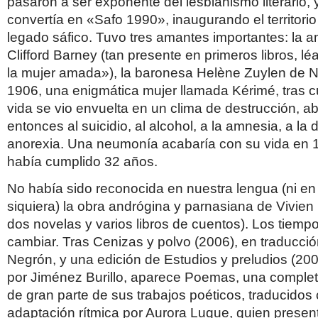
pasaron a ser exponente del lesbianismo literario, 
convertía en «Safo 1990», inaugurando el territorio
legado sáfico. Tuvo tres amantes importantes: la a
Clifford Barney (tan presente en primeros libros, 
la mujer amada»), la baronesa Helène Zuylen de N
1906, una enigmática mujer llamada Kérimé, tras c
vida se vio envuelta en un clima de destrucción, 
entonces al suicidio, al alcohol, a la amnesia, a la d
anorexia. Una neumonía acabaría con su vida en 
había cumplido 32 años.
No había sido reconocida en nuestra lengua (ni en
siquiera) la obra andrógina y parnasiana de Vivien
dos novelas y varios libros de cuentos). Los tiem
cambiar. Tras Cenizas y polvo (2006), en traducci
Negrón, y una edición de Estudios y preludios (20
por Jiménez Burillo, aparece Poemas, una complet
de gran parte de sus trabajos poéticos, traducido
adaptación rítmica por Aurora Luque, quien presen