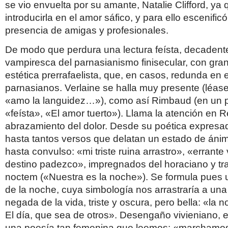
se vio envuelta por su amante, Natalie Clifford, ya
introducirla en el amor sáfico, y para ello escenific
presencia de amigas y profesionales.
De modo que perdura una lectura feísta, decadent
vampiresca del parnasianismo finisecular, con gra
estética prerrafaelista, que, en casos, redunda en e
parnasianos. Verlaine se halla muy presente (léas
«amo la languidez…»), como así Rimbaud (en un
«feísta», «El amor tuerto»). Llama la atención en 
abrazamiento del dolor. Desde su poética expres
hasta tantos versos que delatan un estado de ánim
hasta convulso: «mi triste ruina arrastro», «errante
destino padezco», impregnados del horaciano y tr
noctem («Nuestra es la noche»). Se formula pues 
de la noche, cuya simbología nos arrastraría a un
negada de la vida, triste y oscura, pero bella: «la 
El día, que sea de otros». Desengaño vivieniano, en
una poesía tan femenina que leemos: «marchamos