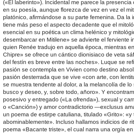
(«El laberinto»). Incidental me parece la presencia
en su poesía, aunque florezca de vez en vez el mi
platónico, afirmándose a su parte femenina. Da la
tiene más peso el aspecto decadente que el mitoló
esencial en su poética un clima helénico y mitológi
desembarcar en Mitilene» se advierte el ferviente in
quien Renée tradujo en aquella época, mientras e
Chipre» se ofrece un cántico dionisiaco de veta sá
del festín es breve entre las noches». Luque se ref
pasión se contempla en Vivien como destino abso
pasión desterrada que se vive «con arte, con lentit
se muestra tendente al dolor, a la melancolía de lo 
busco y deseo, y, sobre todo, añoro». Y encontra
posesivo y entregado («La ofrenda»), sexual y car
o «Canción») y amor contradictorio —exclusus am
un poema de estirpe catuliana, titulado «Grito»: «y
abominablemente». Incluso hallamos indicios de rit
poema «Bacante triste», el cual narra una orgía en