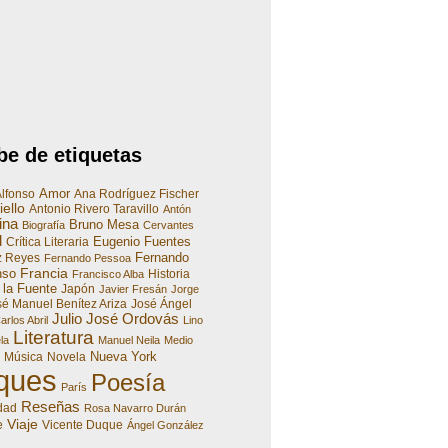
be de etiquetas
Amor
lfonso
Ana Rodríguez Fischer
ello
Antonio Rivero Taravillo
Antón
ina
Bruno Mesa
Biografía
Cervantes
d
Eugenio Fuentes
Crítica Literaria
Fernando
z Reyes
Fernando Pessoa
Francia
nso
Historia
Francisco Alba
 la Fuente
Japón
Javier Fresán
Jorge
é Manuel Benítez Ariza
José Ángel
Julio José Ordovás
rlos Abril
Lino
Literatura
la
Manuel Neila
Medio
Nueva York
Música
Novela
iques
Poesía
París
Reseñas
dad
Rosa Navarro Durán
Viaje
e
Vicente Duque
Ángel González