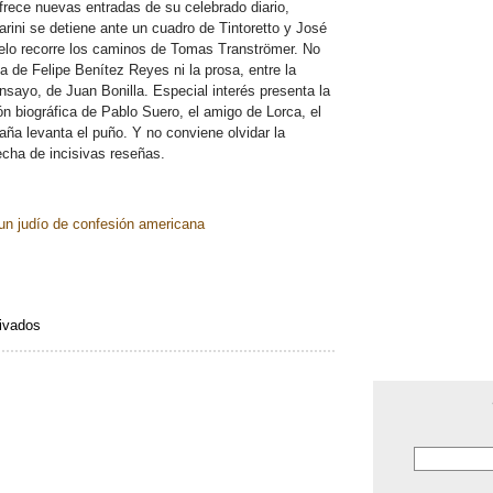
ofrece nuevas entradas de su celebrado diario,
rini se detiene ante un cuadro de Tintoretto y José
uelo recorre los caminos de Tomas Tranströmer. No
ía de Felipe Benítez Reyes ni la prosa, entre la
ensayo, de Juan Bonilla. Especial interés presenta la
ón biográfica de Pablo Suero, el amigo de Lorca, el
aña levanta el puño. Y no conviene olvidar la
echa de incisivas reseñas.
un judío de confesión americana
en
ivados
Revista
Clarín
113