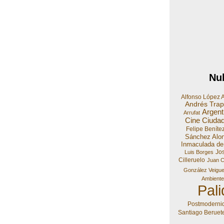
Nu
Alfonso López A
Andrés Trapi
Argent
Arrufat
Cine
Ciuda
Felipe Beníte
Sánchez Alo
Inmaculada de
Jos
Luis Borges
Cilleruelo
Juan Ca
González Veigue
Ambiente
Pal
Postmoderni
Santiago Beruet