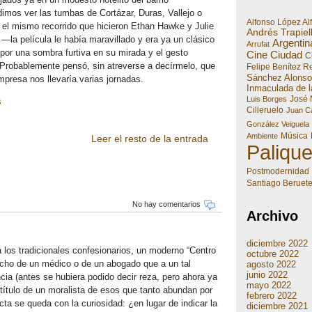
mos ver las tumbas de Cortázar, Duras, Vallejo o
Alfonso López Al
r el mismo recorrido que hicieron Ethan Hawke y Julie
Andrés Trapiel
—la película le había maravillado y era ya un clásico
Argentin
Arrufat
or una sombra furtiva en su mirada y el gesto
Cine
Ciudad
Cr
 Probablemente pensó, sin atreverse a decírmelo, que
Felipe Benítez R
Sánchez Alonso
resa nos llevaría varias jornadas.
Inmaculada de l
José 
Luis Borges
s
Cilleruelo
Juan Ca
González Veiguela
Música
Ambiente
Leer el resto de la entrada
Paliqu
Postmodernidad
Santiago Beruet
No hay comentarios
Archivo
diciembre 2022
 los tradicionales confesionarios, un moderno “Centro
octubre 2022
cho de un médico o de un abogado que a un tal
agosto 2022
junio 2022
cia (antes se hubiera podido decir reza, pero ahora ya
mayo 2022
 título de un moralista de esos que tanto abundan por
febrero 2022
a se queda con la curiosidad: ¿en lugar de indicar la
diciembre 2021