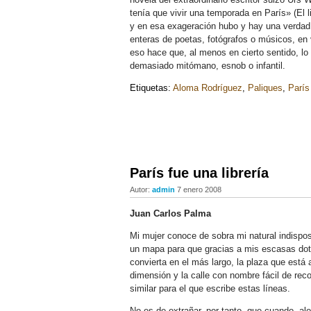
tenía que vivir una temporada en París» (El 
y en esa exageración hubo y hay una verdad.
enteras de poetas, fotógrafos o músicos, en
eso hace que, al menos en cierto sentido, lo
demasiado mitómano, esnob o infantil.
Etiquetas:
Aloma Rodríguez
,
Paliques
,
París
París fue una librería
Autor:
admin
7 enero 2008
Juan Carlos Palma
Mi mujer conoce de sobra mi natural indispos
un mapa para que gracias a mis escasas dotes
convierta en el más largo, la plaza que está 
dimensión y la calle con nombre fácil de rec
similar para el que escribe estas líneas.
No es de extrañar, por tanto, que cuando, alo