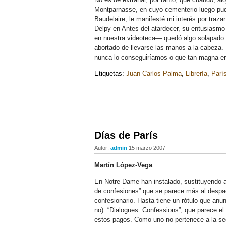
Montparnasse, en cuyo cementerio luego pudi
Baudelaire, le manifesté mi interés por traza
Delpy en Antes del atardecer, su entusiasmo 
en nuestra videoteca— quedó algo solapado p
abortado de llevarse las manos a la cabeza.
nunca lo conseguiríamos o que tan magna emp
Etiquetas:
Juan Carlos Palma
,
Librería
,
Parí
Días de París
Autor:
admin
15 marzo 2007
Martín López-Vega
En Notre-Dame han instalado, sustituyendo a
de confesiones” que se parece más al despa
confesionario. Hasta tiene un rótulo que anun
no): “Dialogues. Confessions”, que parece el
estos pagos. Como uno no pertenece a la sect