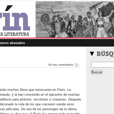
eros atrasados
No hay comentarios
eído muchos libros que transcurren en París. La
ionando, y la han convertido en el epicentro de muchas
edilecto para pintores, escritores o cineastas. Después
ndicionado la vida de los que crecieron viendo esos
as películas. De uno de los personajes de la última
 Widmer, se dice que «A París fue porque todo el mundo