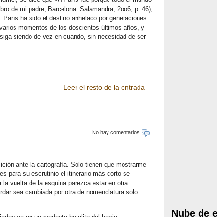
libro de mi padre, Barcelona, Salamandra, 2oo6, p. 46),
 París ha sido el destino anhelado por generaciones
 varios momentos de los doscientos últimos años, y
 siga siendo de vez en cuando, sin necesidad de ser
Leer el resto de la entrada
No hay comentarios
ición ante la cartografía. Solo tienen que mostrarme
 para su escrutinio el itinerario más corto se
a la vuelta de la esquina parezca estar en otra
ordar sea cambiada por otra de nomenclatura solo
Nube de e
jados ya en un modesto hotelito del barrio