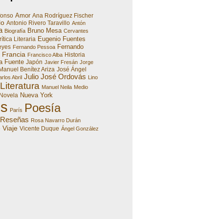
Amor
fonso
Ana Rodríguez Fischer
lo
Antonio Rivero Taravillo
Antón
a
Bruno Mesa
Biografía
Cervantes
Eugenio Fuentes
ítica Literaria
Fernando
eyes
Fernando Pessoa
Francia
Historia
Francisco Alba
a Fuente
Japón
Javier Fresán
Jorge
Manuel Benítez Ariza
José Ángel
Julio José Ordovás
rlos Abril
Lino
Literatura
Manuel Neila
Medio
Nueva York
Novela
es
Poesía
París
Reseñas
Rosa Navarro Durán
Viaje
e
Vicente Duque
Ángel González