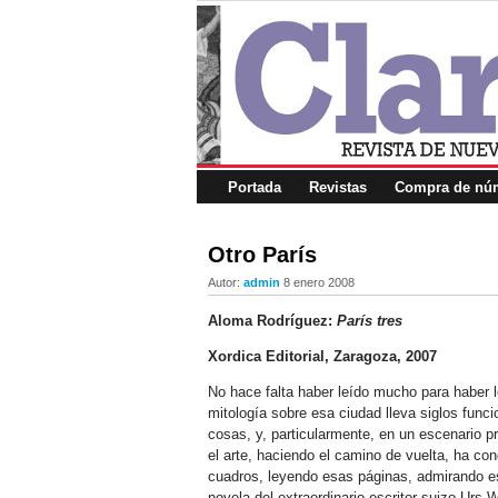
Portada
Revistas
Compra de núm
Otro París
Autor:
admin
8 enero 2008
Aloma Rodríguez:
París tres
Xordica Editorial, Zaragoza, 2007
No hace falta haber leído mucho para haber l
mitología sobre esa ciudad lleva siglos func
cosas, y, particularmente, en un escenario pr
el arte, haciendo el camino de vuelta, ha co
cuadros, leyendo esas páginas, admirando es
novela del extraordinario escritor suizo Urs