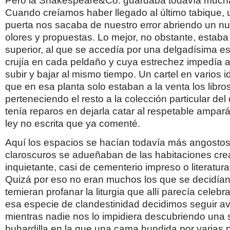
Pero la Shakespeare&Co. guardaba todavía mucha
Cuando creíamos haber llegado al último tabique,
puerta nos sacaba de nuestro error abriendo un n
olores y propuestas. Lo mejor, no obstante, estaba 
superior, al que se accedía por una delgadísima e
crujía en cada peldaño y cuya estrechez impedía a 
subir y bajar al mismo tiempo. Un cartel en varios 
que en esa planta solo estaban a la venta los libros 
perteneciendo el resto a la colección particular de
tenía reparos en dejarla catar al respetable ampa
ley no escrita que ya comenté.
Aquí los espacios se hacían todavía más angostos
claroscuros se adueñaban de las habitaciones cre
inquietante, casi de cementerio impreso o literat
Quizá por eso no eran muchos los que se decidían 
temieran profanar la liturgia que allí parecía celeb
esa especie de clandestinidad decidimos seguir 
mientras nadie nos lo impidiera descubriendo una 
buhardilla en la que una cama hundida por varias pi