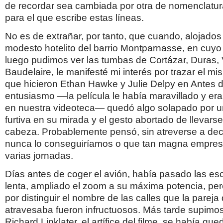
de recordar sea cambiada por otra de nomenclatura
para el que escribe estas líneas.
No es de extrañar, por tanto, que cuando, alojados
modesto hotelito del barrio Montparnasse, en cuyo
luego pudimos ver las tumbas de Cortázar, Duras, V
Baudelaire, le manifesté mi interés por trazar el mi
que hicieron Ethan Hawke y Julie Delpy en Antes d
entusiasmo —la película le había maravillado y era
en nuestra videoteca— quedó algo solapado por 
furtiva en su mirada y el gesto abortado de llevars
cabeza. Probablemente pensó, sin atreverse a dec
nunca lo conseguiríamos o que tan magna empresa
varias jornadas.
Días antes de coger el avión, había pasado las e
lenta, ampliado el zoom a su máxima potencia, pero
por distinguir el nombre de las calles que la pare
atravesaba fueron infructuosos. Más tarde supimos
Richard Linklater, el artífice del filme, se había qu