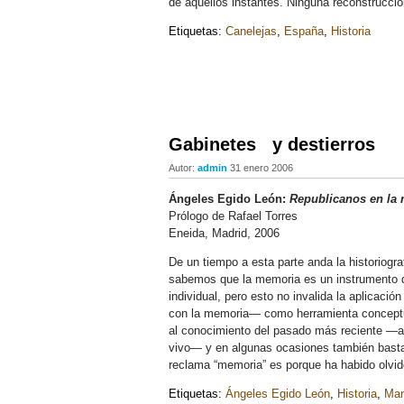
de aquellos instantes. Ninguna reconstrucción 
Etiquetas:
Canelejas
,
España
,
Historia
Gabinetes y destierros
Autor:
admin
31 enero 2006
Ángeles Egido León:
Republicanos en la 
Prólogo de Rafael Torres
Eneida, Madrid, 2006
De un tiempo a esta parte anda la historiogra
sabemos que la memoria es un instrumento d
individual, pero esto no invalida la aplicación
con la memoria— como herramienta conceptua
al conocimiento del pasado más reciente —aq
vivo— y en algunas ocasiones también basta
reclama “memoria” es porque ha habido olvid
Etiquetas:
Ángeles Egido León
,
Historia
,
Man