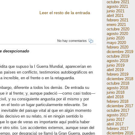
octubre 2021
agosto 2021
junio 2021
Leer el resto de la entrada
abril 2021
febrero 2021
enero 2021
octubre 2020
agosto 2020
junio 2020
No hay comentarios
mayo 2020
febrero 2020
re decepcionado
diciembre 2019
octubre 2019
agosto 2019
junio 2019
édita que supuso la I Guerra Mundial, aparecerían en
abril 2019
 países en conflicto, testimonios autobiográficos en
febrero 2019
increíble, en el frente o en la retaguardia.
diciembre 2018
octubre 2018
mbargo, diferente a todos los demás. De entrada su
agosto 2018
junio 2018
 que ir al frente; y, aunque padeció —como casi todos—
abril 2018
civil, y su consiguiente angustia por él mismo y por
febrero 2018
n el texto un lugar particularmente relevante. Se
diciembre 2017
octubre 2017
 inevitable del paisaje vital al que en algún momento
agosto 2017
ás decisivo en su relato, ni en ningún sentido lo
junio 2017
 que lo que de veras es importante aquí podría haber
abril 2017
er otro sitio. Los accidentes externos, aunque sean del
febrero 2017
diciembre 2016
empo, por desgracia) se llamó la Gran Guerra, pueden