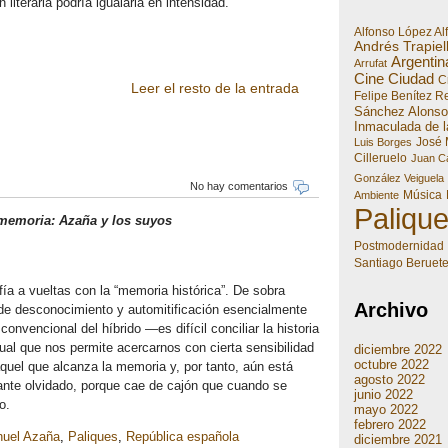
literaria podría igualarla en intensidad.
Alfonso López Al
Andrés Trapiel
Argentin
Arrufat
Cine
Ciudad
Cr
Leer el resto de la entrada
Felipe Benítez R
Sánchez Alonso
Inmaculada de l
José 
Luis Borges
Cilleruelo
Juan Ca
González Veiguela
No hay comentarios
Música
Ambiente
Paliqu
memoria: Azaña y los suyos
Postmodernidad
Santiago Beruet
fía a vueltas con la “memoria histórica”. De sobra
Archivo
e desconocimiento y automitificación esencialmente
 convencional del híbrido —es difícil conciliar la historia
l que nos permite acercarnos con cierta sensibilidad
diciembre 2022
octubre 2022
uel que alcanza la memoria y, por tanto, aún está
agosto 2022
nte olvidado, porque cae de cajón que cuando se
junio 2022
o.
mayo 2022
febrero 2022
uel Azaña
,
Paliques
,
República española
diciembre 2021