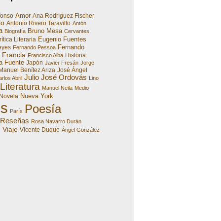
Amor
fonso
Ana Rodríguez Fischer
lo
Antonio Rivero Taravillo
Antón
a
Bruno Mesa
Biografía
Cervantes
Eugenio Fuentes
ítica Literaria
Fernando
eyes
Fernando Pessoa
Francia
Historia
Francisco Alba
a Fuente
Japón
Javier Fresán
Jorge
Manuel Benítez Ariza
José Ángel
Julio José Ordovás
rlos Abril
Lino
Literatura
Manuel Neila
Medio
Nueva York
Novela
es
Poesía
París
Reseñas
Rosa Navarro Durán
Viaje
e
Vicente Duque
Ángel González