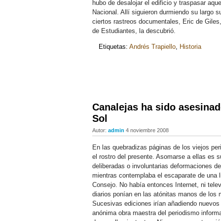
hubo de desalojar el edificio y traspasar aqu
Nacional. Allí siguieron durmiendo su largo s
ciertos rastreos documentales, Eric de Giles
de Estudiantes, la descubrió.
Etiquetas:
Andrés Trapiello
,
Historia
Canalejas ha sido asesinad
Sol
Autor:
admin
4 noviembre 2008
En las quebradizas páginas de los viejos per
el rostro del presente. Asomarse a ellas es s
deliberadas o involuntarias deformaciones d
mientras contemplaba el escaparate de una li
Consejo. No había entonces Internet, ni televi
diarios ponían en las atónitas manos de los 
Sucesivas ediciones irían añadiendo nuevos 
anónima obra maestra del periodismo inform