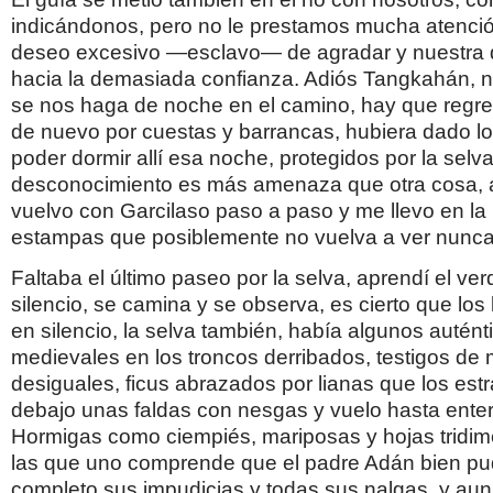
indicándonos, pero no le prestamos mucha atenci
deseo excesivo —esclavo— de agradar y nuestra 
hacia la demasiada confianza. Adiós Tangkahán, 
se nos haga de noche en el camino, hay que regre
de nuevo por cuestas y barrancas, hubiera dado lo
poder dormir allí esa noche, protegidos por la selv
desconocimiento es más amenaza que otra cosa, 
vuelvo con Garcilaso paso a paso y me llevo en l
estampas que posiblemente no vuelva a ver nunc
Faltaba el último paseo por la selva, aprendí el ver
silencio, se camina y se observa, es cierto que los
en silencio, la selva también, había algunos auténti
medievales en los troncos derribados, testigos de
desiguales, ficus abrazados por lianas que los est
debajo unas faldas con nesgas y vuelo hasta enter
Hormigas como ciempiés, mariposas y hojas tridim
las que uno comprende que el padre Adán bien pu
completo sus impudicias y todas sus nalgas, y au