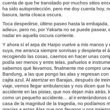
cuenta de que he transitado por muchos sitios enco
ha sido autoprotección, pero me doy cuenta hoy, no
basura, tanta cloaca oscura.
Toca despedirse, último paseo hasta la embajada,
adieu», pero no, por Yakarta no se puede pasear,
nadar en aquella oscura corriente.
Y ahora sí el arpa de Harpo vuelve a mis manos y e
suya, me arranca siempre sonrisas y despierta el á
recogiendo las cosas, caemos en hacer unas com
podía ser menos y entre telas, pañuelos e instrum
sabemos qué llevarnos, finalmente me compro un
Bandung, a las que pongo las alas y regresan con
cajita azul. Al aterrizar en Barajas, después de trei
viaje, vemos llegar ambulancias y nos dicen que h
accidente en las pistas, que nos dejan más atrás, l
como un pequeño accidente… al ir enterándonos d
casa de la magnitud de la tragedia, no podíamos 
gracias a estas Alas que nos llevaron y nos trajero