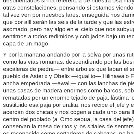
desorientados sin la referencia de nuestra osa mayo
otras constelaciones, pensando si estamos viendo
tal vez ven por nuestros lares, enseguida nos da
que por allí serán las seis de la tarde y que las est
asomado, pero hay algo en el cielo que nos subyu
sentirnos a todos redimidos y cobijados bajo un te
capa de un mago.
Y por la mañana andando por la selva por unas r
como las vías romanas, descendiendo por las bos
escaleras de piedra— entre árboles que tapan el sol
pueblo de Asterix y Obelix —igualito— Hilinawalo F
ancha empedrada —ewali— con las lanchas de piedr
unas casas de madera enormes como barcos, sobr
rematadas por un enorme tejado de paja, lástima l
sustituido esa paja por uralita, nos recibe el jefe y
acercan dos chicas y nos cogen a cada uno para l
centro del poblado (al Omo sebua, la casa del jefe
conservan la mesa de ritos y los sitiales de sentar
es reconocido como cortadores de cabezas, no ha