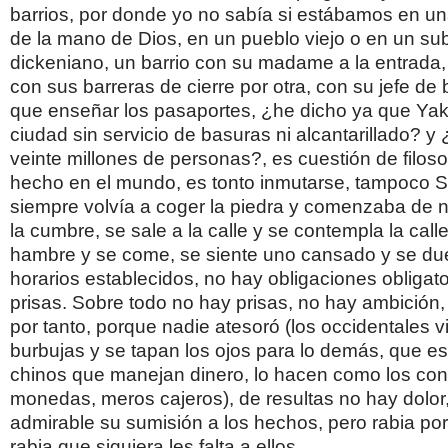
barrios, por donde yo no sabía si estábamos en u
de la mano de Dios, en un pueblo viejo o en un su
dickeniano, un barrio con su madame a la entrada,
con sus barreras de cierre por otra, con su jefe de 
que enseñar los pasaportes, ¿he dicho ya que Yak
ciudad sin servicio de basuras ni alcantarillado? y 
veinte millones de personas?, es cuestión de filoso
hecho en el mundo, es tonto inmutarse, tampoco Sís
siempre volvía a coger la piedra y comenzaba de n
la cumbre, se sale a la calle y se contempla la calle
hambre y se come, se siente uno cansado y se du
horarios establecidos, no hay obligaciones obligato
prisas. Sobre todo no hay prisas, no hay ambición
por tanto, porque nadie atesoró (los occidentales 
burbujas y se tapan los ojos para lo demás, que es 
chinos que manejan dinero, lo hacen como los co
monedas, meros cajeros), de resultas no hay dolor,
admirable su sumisión a los hechos, pero rabia po
rabia que siquiera les falta a ellos.