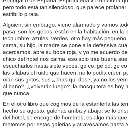
Portugal o de España, Espronceda vio una luna qu
pero todo está tan silencioso, que parece profanar 
estribillo pirata.
Alguien, sin embargo, viene alarmado y vamos tod
pasa, son los gecos, están en la habitación, en la p
techumbre, azules, verdes, otro hay más pequeño a
cama, su hijo, la madre se pone a la defensiva cu
acercamos, abre su boca roja, y yo me acuerdo de 
chico del hotel nos calma, eso solo trae buena sue
escucharlos hasta siete veces, ge co, ge co, ge co
las sílabas el ruido que hacen, no lo podía creer, p
oían sus gritos, sus ¿chas-qui-dos?, ya no los ve
al baño?, ¿volverán luego?, la mosquitera es hoy
que nunca.
En el otro libro que cogimos de la estantería las te
hecho su agosto, galerías arriba y abajo, se lo e
del hotel, se encoge de hombros, es algo más que 
metemos por estas galerías y atravesamos hasta 