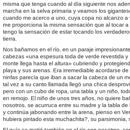
misma que tenga cuando al día siguiente nos ade
marcha en la selva primaria y veamos los gigantes
cuando me acerco a uno, cuya copa no alcanzo a v
me proporciona la misma sensación que al tocar a l
tengo la sensación de estar tocando los verdaderos
tierra.
Nos bañamos en el río, en un paraje impresionante
cabezas «una espesura toda de verde revestida y l
monte llega hasta el altura» cubriendo y protegiend
playa y sus arenas. Era irremediable acordarse de 
ninfas parecía que iban a sacar la cabeza de un m
tal vez a su canto llamada llegó una chica desprovi
pero con un cubo de ropa, una tabla y un niño, tod
en remojo. El niño de unos tres años, no quiere b
nosotros, se acurruca entre su madre y la tabla de l
y continúa jabonando entre la arena, pienso en Ve
hubiera pintado esta muchachita?, su parsimonia, 
El guía se metió también en el río con nosotros, c