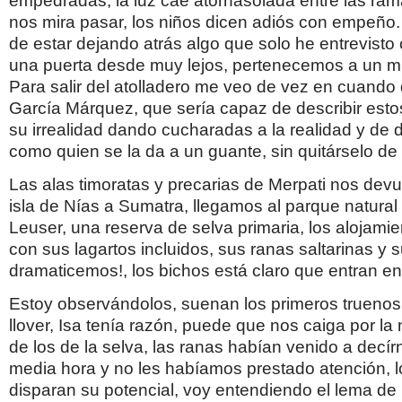
empedradas, la luz cae atornasolada entre las ram
nos mira pasar, los niños dicen adiós con empeño
de estar dejando atrás algo que solo he entrevisto
una puerta desde muy lejos, pertenecemos a un mu
Para salir del atolladero me veo de vez en cuando
García Márquez, que sería capaz de describir es
su irrealidad dando cucharadas a la realidad y de d
como quien se la da a un guante, sin quitárselo de
Las alas timoratas y precarias de Merpati nos dev
isla de Nías a Sumatra, llegamos al parque natura
Leuser, una reserva de selva primaria, los alojami
con sus lagartos incluidos, sus ranas saltarinas y 
dramaticemos!, los bichos está claro que entran en
Estoy observándolos, suenan los primeros trueno
llover, Isa tenía razón, puede que nos caiga por la
de los de la selva, las ranas habían venido a decír
media hora y no les habíamos prestado atención, l
disparan su potencial, voy entendiendo el lema de