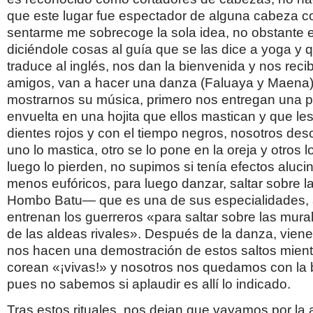
que este lugar fue espectador de alguna cabeza co
sentarme me sobrecoge la sola idea, no obstante el
diciéndole cosas al guía que se las dice a yoga y 
traduce al inglés, nos dan la bienvenida y nos rec
amigos, van a hacer una danza (Faluaya y Maena)
mostrarnos su música, primero nos entregan una 
envuelta en una hojita que ellos mastican y que le
dientes rojos y con el tiempo negros, nosotros de
uno lo mastica, otro se lo pone en la oreja y otros 
luego lo pierden, no supimos si tenía efectos aluci
menos eufóricos, para luego danzar, saltar sobre l
Hombo Batu— que es una de sus especialidades, 
entrenan los guerreros «para saltar sobre las murall
de las aldeas rivales». Después de la danza, viene
nos hacen una demostración de estos saltos mien
corean «¡vivas!» y nosotros nos quedamos con la 
pues no sabemos si aplaudir es allí lo indicado.
Tras estos rituales, nos dejan que vayamos por la 