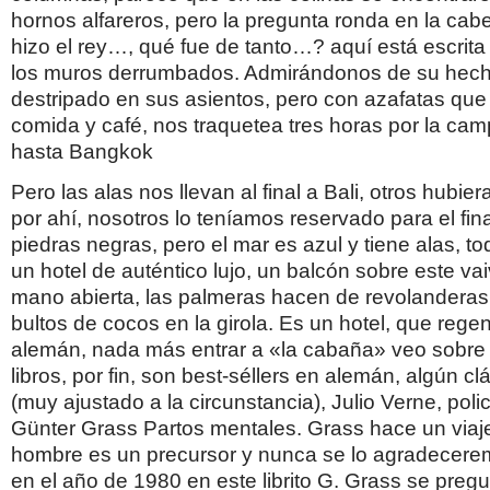
hornos alfareros, pero la pregunta ronda en la cab
hizo el rey…, qué fue de tanto…? aquí está escrita
los muros derrumbados. Admirándonos de su hechur
destripado en sus asientos, pero con azafatas que
comida y café, nos traquetea tres horas por la cam
hasta Bangkok
Pero las alas nos llevan al final a Bali, otros hub
por ahí, nosotros lo teníamos reservado para el fina
piedras negras, pero el mar es azul y tiene alas, t
un hotel de auténtico lujo, un balcón sobre este va
mano abierta, las palmeras hacen de revolanderas
bultos de cocos en la girola. Es un hotel, que rege
alemán, nada más entrar a «la cabaña» veo sobre 
libros, por fin, son best-séllers en alemán, algún cl
(muy ajustado a la circunstancia), Julio Verne, polic
Günter Grass Partos mentales. Grass hace un viaje 
hombre es un precursor y nunca se lo agradeceremo
en el año de 1980 en este librito G. Grass se preg