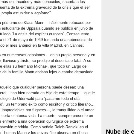
us más destacados y más conocidos, sacaría a los
cuenta de la extrema gravedad de la crisis que el ser
propia estupidez y egoísmo”.
xto póstumo de Klaus Mann —hábilmente retocado por
 estudiante de Uppsala cuando se publicó en junio de
ulado “La crisis del espíritu europeo”. Consecuente
ida el 21 de mayo de 1949 tomando una sobredosis de
do el mes anterior en la villa Madrid, en Cannes.
io en numerosas ocasiones —en su propia persona y en
luvioso y triste, se produjo el desenlace fatal. A su
re ellas su hermano Michael, que tocó un Largo de
to de la familia Mann andaba lejos o estaba demasiado
aquello que cualquier persona puede desear: una
beral —tan bien narrada en Hijo de este tiempo— que le
a colegio de Odenwald para “pasarme todo el día
”, un temprano éxito como escritor y crítico literario…
inapreciables por fugaces—, la tranquilidad o el amor
u corta e intensa vida. La muerte, siempre presente en
e enfrentó a una operación quirúrgica de extrema
obsesión mórbida. Como señala Reich-Ranicki en el
Nube de e
n Thomas Mann y los suyos, “se observa en él una