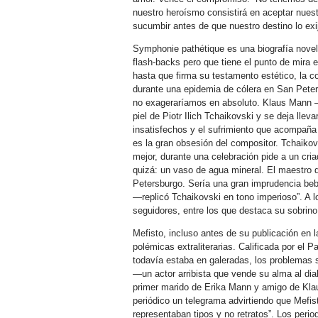
nuestro heroísmo consistirá en aceptar nuest
sucumbir antes de que nuestro destino lo ex
Symphonie pathétique es una biografía nove
flash-backs pero que tiene el punto de mira 
hasta que firma su testamento estético, la co
durante una epidemia de cólera en San Peter
no exageraríamos en absoluto. Klaus Mann —c
piel de Piotr Ilich Tchaikovski y se deja lle
insatisfechos y el sufrimiento que acompaña 
es la gran obsesión del compositor. Tchaiko
mejor, durante una celebración pide a un cria
quizá: un vaso de agua mineral. El maestro
Petersburgo. Sería una gran imprudencia bebe
—replicó Tchaikovski en tono imperioso”. A 
seguidores, entre los que destaca su sobrino
Mefisto, incluso antes de su publicación en 
polémicas extraliterarias. Calificada por el
todavía estaba en galeradas, los problemas su
—un actor arribista que vende su alma al diab
primer marido de Erika Mann y amigo de Klau
periódico un telegrama advirtiendo que Mefis
representaban tipos y no retratos”. Los perio