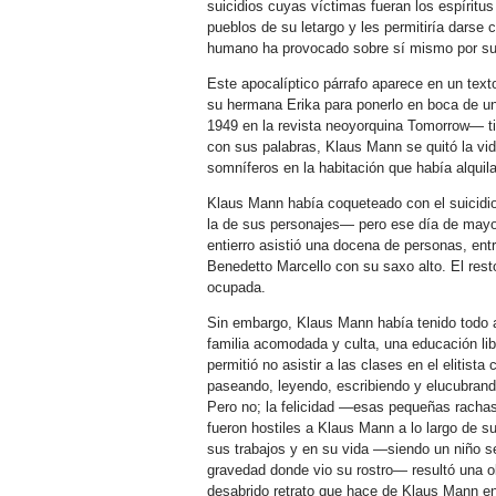
suicidios cuyas víctimas fueran los espírit
pueblos de su letargo y les permitiría darse 
humano ha provocado sobre sí mismo por su 
Este apocalíptico párrafo aparece en un te
su hermana Erika para ponerlo en boca de un
1949 en la revista neoyorquina Tomorrow— tit
con sus palabras, Klaus Mann se quitó la v
somníferos en la habitación que había alquila
Klaus Mann había coqueteado con el suicid
la de sus personajes— pero ese día de mayo, l
entierro asistió una docena de personas, ent
Benedetto Marcello con su saxo alto. El res
ocupada.
Sin embargo, Klaus Mann había tenido todo 
familia acomodada y culta, una educación li
permitió no asistir a las clases en el elitist
paseando, leyendo, escribiendo y elucubrando
Pero no; la felicidad —esas pequeñas rachas 
fueron hostiles a Klaus Mann a lo largo de s
sus trabajos y en su vida —siendo un niño s
gravedad donde vio su rostro— resultó una 
desabrido retrato que hace de Klaus Mann e