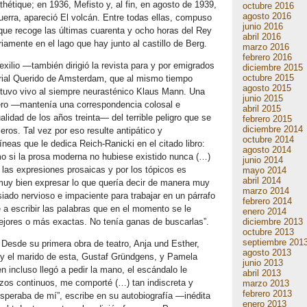
étique; en 1936, Mefisto y, al fin, en agosto de 1939,
octubre 2016
agosto 2016
uerra, apareció El volcán. Entre todas ellas, compuso
junio 2016
 que recoge las últimas cuarenta y ocho horas del Rey
abril 2016
iamente en el lago que hay junto al castillo de Berg.
marzo 2016
febrero 2016
xilio —también dirigió la revista para y por emigrados
diciembre 2015
octubre 2015
rial Querido de Amsterdam, que al mismo tiempo
agosto 2015
ntuvo vivo al siempre neurasténico Klaus Mann. Una
junio 2015
ero —mantenía una correspondencia colosal e
abril 2015
lidad de los años treinta— del terrible peligro que se
febrero 2015
diciembre 2014
eros. Tal vez por eso resulte antipático y
octubre 2014
íneas que le dedica Reich-Ranicki en el citado libro:
agosto 2014
mo si la prosa moderna no hubiese existido nunca (…)
junio 2014
las expresiones prosaicas y por los tópicos es
mayo 2014
abril 2014
uy bien expresar lo que quería decir de manera muy
marzo 2014
ado nervioso e impaciente para trabajar en un párrafo
febrero 2014
e a escribir las palabras que en el momento se le
enero 2014
diciembre 2013
ejores o más exactas. No tenía ganas de buscarlas”.
octubre 2013
septiembre 201
 Desde su primera obra de teatro, Anja und Esther,
agosto 2013
 y el marido de esta, Gustaf Gründgens, y Pamela
junio 2013
 incluso llegó a pedir la mano, el escándalo le
abril 2013
razos continuos, me comporté (…) tan indiscreta y
marzo 2013
febrero 2013
peraba de mí”, escribe en su autobiografía —inédita
enero 2013