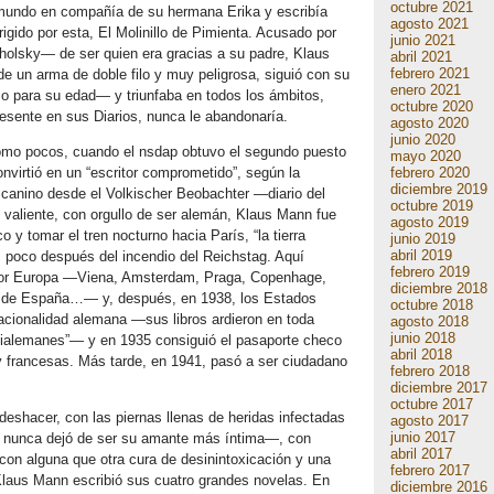
octubre 2021
l mundo en compañía de su hermana Erika y escribía
agosto 2021
irigido por esta, El Molinillo de Pimienta. Acusado por
junio 2021
holsky— de ser quien era gracias a su padre, Klaus
abril 2021
febrero 2021
e un arma de doble filo y muy peligrosa, siguió con su
enero 2021
o para su edad— y triunfaba en todos los ámbitos,
octubre 2020
esente en sus Diarios, nunca le abandonaría.
agosto 2020
junio 2020
 como pocos, cuando el nsdap obtuvo el segundo puesto
mayo 2020
febrero 2020
virtió en un “escritor comprometido”, según la
diciembre 2019
 canino desde el Volkischer Beobachter —diario del
octubre 2019
 valiente, con orgullo de ser alemán, Klaus Mann fue
agosto 2019
co y tomar el tren nocturno hacia París, “la tierra
junio 2019
abril 2019
, poco después del incendio del Reichstag. Aquí
febrero 2019
 por Europa —Viena, Amsterdam, Praga, Copenhage,
diciembre 2018
ra de España…— y, después, en 1938, los Estados
octubre 2018
nacionalidad alemana —sus libros ardieron en toda
agosto 2018
junio 2018
ntialemanes”— y en 1935 consiguió el pasaporte checo
abril 2018
 y francesas. Más tarde, en 1941, pasó a ser ciudadano
febrero 2018
diciembre 2017
octubre 2017
eshacer, con las piernas llenas de heridas infectadas
agosto 2017
junio 2017
n nunca dejó de ser su amante más íntima—, con
abril 2017
on alguna que otra cura de desinintoxicación y una
febrero 2017
laus Mann escribió sus cuatro grandes novelas. En
diciembre 2016