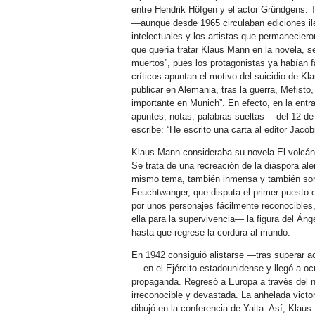
entre Hendrik Höfgen y el actor Gründgens. T
—aunque desde 1965 circulaban ediciones i
intelectuales y los artistas que permaneciero
que quería tratar Klaus Mann en la novela, se
muertos”, pues los protagonistas ya habían fa
críticos apuntan el motivo del suicidio de Kl
publicar en Alemania, tras la guerra, Mefist
importante en Munich”. En efecto, en la ent
apuntes, notas, palabras sueltas— del 12 d
escribe: “He escrito una carta al editor Jacob
Klaus Mann consideraba su novela El volcán
Se trata de una recreación de la diáspora al
mismo tema, también inmensa y también sorp
Feuchtwanger, que disputa el primer puesto e
por unos personajes fácilmente reconocible
ella para la supervivencia— la figura del Ánge
hasta que regrese la cordura al mundo.
En 1942 consiguió alistarse —tras superar
— en el Ejército estadounidense y llegó a o
propaganda. Regresó a Europa a través del nor
irreconocible y devastada. La anhelada victor
dibujó en la conferencia de Yalta. Así, Klaus