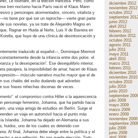
kt, Le tournant, en la edición francesa. Pero, como
diciembre 2012
n ese tren nocturno hacia París nació el Klaus Mann
noviembre 2012
octubre 2012
resivo y personajes atormentados, sincero, vitalista y
septiembre 201
no tiene por qué ser un reproche— vierte gran parte
junio 2012
de sus novelas, ya se trate de Alejandro Magno en
abril 2012
ue, Ragnar en Huida al Norte, Luis II de Baviera en
febrero 2012
diciembre 2011
Korella, que huye de una clínica de desintoxicación y
octubre 2011
agosto 2011
julio 2011
entemente traducido al español—, Dominique Miermot
mayo 2011
constantemente desde la infancia entre dos polos: el
abril 2011
marzo 2011
eranza y la desesperación”. Ese desequilibrio interior,
febrero 2011
era pasajera, la imposibilidad de amar, hacen de Klaus
diciembre 2010
expresión— músculo narrativo mucho mayor que el de
noviembre 2010
sus chalés del exilio dudando qué adverbio
octubre 2010
julio 2010
de sus frases rehechas docenas de veces.
junio 2010
septiembre 200
omento”: el compromiso contra Hitler o la aquiescencia
julio 2009
de un personaje femenino, Johanna, que ha partido hacia
mayo 2009
in, una vieja amiga de estudios en Berlín. Surge el
marzo 2009
enero 2009
enden un viaje en automóvil ­hacia el punto más
noviembre 2008
cia Islandia. Johanna ha dejado en Alemania a sus
septiembre 200
, huidos, uno de los cuales es detenido con
julio 2008
a. Al final, Johanna debe elegir entre la política y el
junio 2008
abril 2008
echo a esa reflexión. No nos queda elección. Todo