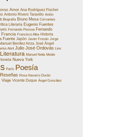
Amor
fonso
Ana Rodríguez Fischer
lo
Antonio Rivero Taravillo
Antón
a
Bruno Mesa
Biografía
Cervantes
Eugenio Fuentes
ítica Literaria
Fernando
eyes
Fernando Pessoa
Francia
Historia
Francisco Alba
a Fuente
Japón
Javier Fresán
Jorge
Manuel Benítez Ariza
José Ángel
Julio José Ordovás
rlos Abril
Lino
Literatura
Manuel Neila
Medio
Nueva York
Novela
es
Poesía
París
Reseñas
Rosa Navarro Durán
Viaje
e
Vicente Duque
Ángel González