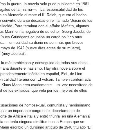
ras la guerra, la novela solo pudo publicarse en 1981
legales de la misma—. La responsabilidad de los
n en Alemania durante el III Reich, que era el hecho
 convirtió durante décadas en el llamado “Juicio de los
llecido. Para terminar con el affaire Mefisto, algunos
aus Mann en la negativa de su editor, Georg Jacobi, de
o, “pues Gründgens ocupaba un cargo político muy
rada —en realidad su diario no son más que breves
e mayo de 1942 (nueve días antes de su muerte),
i (muy acerba)”.
 la más ambiciosa y conseguida de todas sus obras.
emana durante el nazismo. Hay otra novela sobre el
rendentemente inédita en español, Exil, de Lion
n calidad literaria con El volcán. También conformada
s, Klaus Mann crea osadamente —tal vez necesitado de
l de los exiliados, que vela por los mejores de ellos
 acusaciones de homosexual, comunista y heroinómano
cupar un importante cargo en el departamento de
te de África e Italia y entró triunfal en una Alemania
ia no tenía ninguna similitud con la Europa que se
 Mann escribió un durísimo artículo de 1946 titulado “El