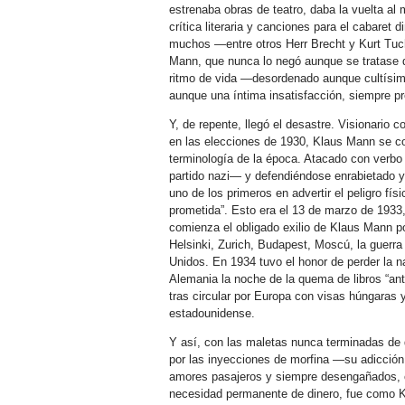
estrenaba obras de teatro, daba la vuelta a
crítica literaria y canciones para el cabaret d
muchos —entre otros Herr Brecht y Kurt Tuc
Mann, que nunca lo negó aunque se tratase d
ritmo de vida —desordenado aunque cultísim
aunque una íntima insatisfacción, siempre pr
Y, de repente, llegó el desastre. Visionario
en las elecciones de 1930, Klaus Mann se con
terminología de la época. Atacado con verbo
partido nazi— y defendiéndose enrabietado y
uno de los primeros en advertir el peligro físi
prometida”. Esto era el 13 de marzo de 1933
comienza el obligado exilio de Klaus Mann
Helsinki, Zurich, Budapest, Moscú, la guer
Unidos. En 1934 tuvo el honor de perder la 
Alemania la noche de la quema de libros “a
tras circular por Europa con visas húngaras
estadounidense.
Y así, con las maletas nunca terminadas de d
por las inyecciones de morfina —su adicció
amores pasajeros y siempre desengañados, c
necesidad permanente de dinero, fue como K