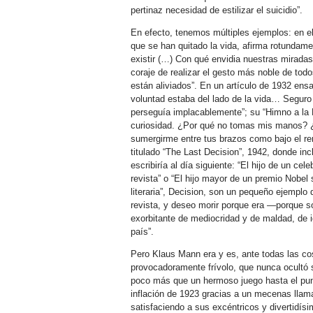
pertinaz necesidad de estilizar el suicidio”.
En efecto, tenemos múltiples ejemplos: en el
que se han quitado la vida, afirma rotundame
existir (…) Con qué envidia nuestras miradas
coraje de realizar el gesto más noble de tod
están aliviados”. En un artículo de 1932 ensa
voluntad estaba del lado de la vida… Seguro
perseguía implacablemente”; su “Himno a la 
curiosidad. ¿Por qué no tomas mis manos? 
sumergirme entre tus brazos como bajo el rem
titulado “The Last Decision”, 1942, donde incl
escribiría al día siguiente: “El hijo de un ce
revista” o “El hijo mayor de un premio Nobel 
literaria”, Decision, son un pequeño ejemplo d
revista, y deseo morir porque era —porque s
exorbitante de mediocridad y de maldad, de 
país”.
Pero Klaus Mann era y es, ante todas las cos
provocadoramente frívolo, que nunca ocultó 
poco más que un hermoso juego hasta el punto
inflación de 1923 gracias a un mecenas llam
satisfaciendo a sus excéntricos y divertidí