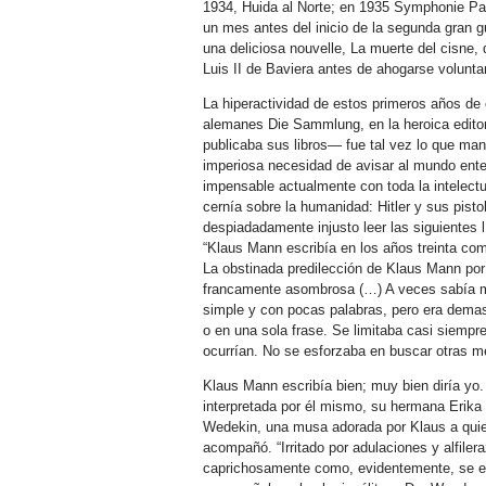
1934, Huida al Norte; en 1935 Symphonie Path
un mes antes del inicio de la segunda gran g
una deliciosa nouvelle, La muerte del cisne,
Luis II de Baviera antes de ahogarse voluntar
La hiperactividad de estos primeros años de e
alemanes Die Sammlung, en la heroica edito
publicaba sus libros— fue tal vez lo que ma
imperiosa necesidad de avisar al mundo ent
impensable actualmente con toda la intelectua
cernía sobre la humanidad: Hitler y sus pistol
despiadadamente injusto leer las siguientes l
“Klaus Mann escribía en los años treinta co
La obstinada predilección de Klaus Mann por 
francamente asombrosa (…) A veces sabía m
simple y con pocas palabras, pero era demasi
o en una sola frase. Se limitaba casi siempr
ocurrían. No se esforzaba en buscar otras m
Klaus Mann escribía bien; muy bien diría yo.
interpretada por él mismo, su hermana Erika
Wedekin, una musa adorada por Klaus a quien
acompañó. “Irritado por adulaciones y alfile
caprichosamente como, evidentemente, se es