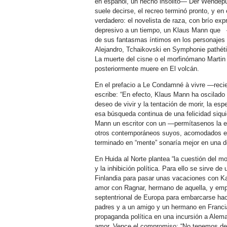
en español, un hecho insólito— Der Wendepun
suele decirse, el recreo terminó pronto, y e
verdadero: el novelista de raza, con brío exp
depresivo a un tiempo, un Klaus Mann que —
de sus fantasmas íntimos en los personajes 
Alejandro, Tchaikovski en Symphonie pathétiq
La muerte del cisne o el morfinómano Martin 
posteriormente muere en El volcán.
En el prefacio a Le Condamné à vivre —reci
escribe: “En efecto, Klaus Mann ha oscilado 
deseo de vivir y la tentación de morir, la esp
esa búsqueda continua de una felicidad siqui
Mann un escritor con un —permítasenos la 
otros contemporáneos suyos, acomodados en 
terminado en “mente” sonaría mejor en una 
En Huida al Norte plantea “la cuestión del m
y la inhibición política. Para ello se sirve 
Finlandia para pasar unas vacaciones con Kar
amor con Ragnar, hermano de aquella, y empr
septentrional de Europa para embarcarse ­ha
padres y a un amigo y un hermano en Francia
propaganda política en una incursión a Alemani
amor. Vence el compromiso: “No tenemos der