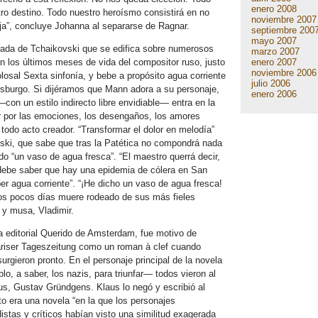
enero 2008
ro destino. Todo nuestro heroísmo consistirá en no
noviembre 2007
ija”, concluye Johanna al separarse de Ragnar.
septiembre 200
mayo 2007
lada de Tchaikovski que se edifica sobre numerosos
marzo 2007
enero 2007
en los últimos meses de vida del compositor ruso, justo
noviembre 2006
losal Sexta sinfonía, y bebe a propósito agua corriente
julio 2006
sburgo. Si dijéramos que Mann adora a su personaje,
enero 2006
on un estilo indirecto libre envidiable— entra en la
var por las emociones, los desengaños, los amores
todo acto creador. “Transformar el dolor en melodía”
vski, que sabe que tras la Patética no compondrá nada
do “un vaso de agua fresca”. “El maestro querrá decir,
 debe saber que hay una epidemia de cólera en San
r agua corriente”. “¡He dicho un vaso de agua fresca!
los pocos días muere rodeado de sus más fieles
 y musa, Vladimir.
la editorial Querido de Amsterdam, fue motivo de
 Pariser Tageszeitung como un roman à clef cuando
rgieron pronto. En el personaje principal de la novela
lo, a saber, los nazis, para triunfar— todos vieron al
s, Gustav Gründgens. Klaus lo negó y escribió al
to era una novela “en la que los personajes
distas y críticos habían visto una similitud exagerada