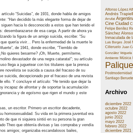
Alfonso López Al
Andrés Trapiel
 artículo “Suicidas”, de 1931, donde habla de amigos
Argentin
Arrufat
nte: “Han decidido la más elegante forma de dejar de
Cine
Ciudad
Cr
 siguen hacia lo desconocido a estos que han tenido el
Felipe Benítez R
os: desembarazarse de esa carga. A partir de ahora ya
Sánchez Alonso
lzando la figura de un amigo suicida, escribe: “Su
Inmaculada de l
 que quería vivir… Pero la enfermedad de la muerte le
José 
Luis Borges
Cilleruelo
Juan Ca
Muerte”, de 1941, donde escribe, “Tiemblo de
González Veiguela
¿No quieres besarme? ¡Oh, Muerte, permíteme,
Música
Ambiente
olino devastador de una negra catarata!”; su artículo
Paliqu
uso llega a juguetear con los titulares que la prensa
lebre novelista se suicida a causa del fracaso de su
Postmodernidad
se suicida, decepcionado por el fracaso de una revista
Santiago Beruet
e ello. Y concluye el artículo: “He tenido que dejar la
oy incapaz de afrontar y de soportar la acumulación
Archivo
ignorancia y de egoísmo que rigen el mundo y este
diciembre 2022
as, un escritor. Primero un escritor decadente,
octubre 2022
agosto 2022
su homosexualidad. Su vida en la primera juventud era
junio 2022
 de que ni siquiera sintió en su persona la gran
mayo 2022
ado Theo que obtenía divisas y las compraba y vendía
febrero 2022
diciembre 2021
simos amigos; organizaba escandalosos bailes,