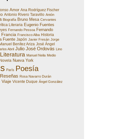
Amor
fonso
Ana Rodríguez Fischer
lo
Antonio Rivero Taravillo
Antón
a
Bruno Mesa
Biografía
Cervantes
Eugenio Fuentes
ítica Literaria
Fernando
eyes
Fernando Pessoa
Francia
Historia
Francisco Alba
a Fuente
Japón
Javier Fresán
Jorge
Manuel Benítez Ariza
José Ángel
Julio José Ordovás
rlos Abril
Lino
Literatura
Manuel Neila
Medio
Nueva York
Novela
es
Poesía
París
Reseñas
Rosa Navarro Durán
Viaje
e
Vicente Duque
Ángel González