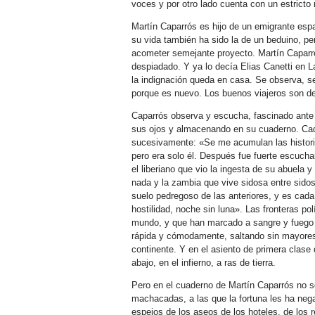
voces y por otro lado cuenta con un estricto
Martín Caparrós es hijo de un emigrante esp
su vida también ha sido la de un beduino, per
acometer semejante proyecto. Martín Caparrós
despiadado. Y ya lo decía Elias Canetti en 
la indignación queda en casa. Se observa, s
porque es nuevo. Los buenos viajeros son d
Caparrós observa y escucha, fascinado ante
sus ojos y almacenando en su cuaderno. Cada 
sucesivamente: «Se me acumulan las historia
pero era solo él. Después fue fuerte escuch
el liberiano que vio la ingesta de su abuela 
nada y la zambia que vive sidosa entre sidos
suelo pedregoso de las anteriores, y es ca
hostilidad, noche sin luna». Las fronteras po
mundo, y que han marcado a sangre y fuego l
rápida y cómodamente, saltando sin mayores
continente. Y en el asiento de primera clase 
abajo, en el infierno, a ras de tierra.
Pero en el cuaderno de Martín Caparrós no s
machacadas, a las que la fortuna les ha nega
espejos de los aseos de los hoteles, de los 