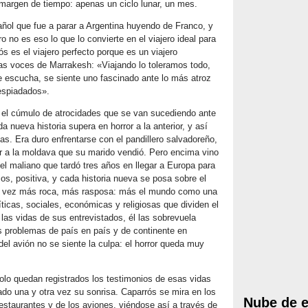
 margen de tiempo: apenas un ciclo lunar, un mes.
añol que fue a parar a Argentina huyendo de Franco, y
o no es eso lo que lo convierte en el viajero ideal para
 es el viajero perfecto porque es un viajero
Las voces de Marrakesh: «Viajando lo toleramos todo,
e escucha, se siente uno fascinado ante lo más atroz
espiadados».
 el cúmulo de atrocidades que se van sucediendo ante
nueva historia supera en horror a la anterior, y así
s. Era duro enfrentarse con el pandillero salvadoreño,
ar a la moldava que su marido vendió. Pero encima vino
y el maliano que tardó tres años en llegar a Europa para
os, positiva, y cada historia nueva se posa sobre el
da vez más roca, más rasposa: más el mundo como una
líticas, sociales, económicas y religiosas que dividen el
as vidas de sus entrevistados, él las sobrevuela
 problemas de país en país y de continente en
del avión no se siente la culpa: el horror queda muy
olo quedan registrados los testimonios de esas vidas
do una y otra vez su sonrisa. Caparrós se mira en los
Nube de e
restaurantes y de los aviones, viéndose así a través de