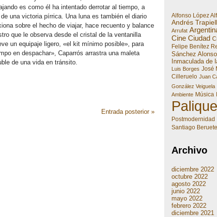
ajando es como él ha intentado derrotar al tiempo, a
Alfonso López Al
de una victoria pírrica. Una luna es también el diario
Andrés Trapiel
xiona sobre el hecho de viajar, hace recuento y balance
Argentin
Arrufat
tro que le observa desde el cristal de la ventanilla
Cine
Ciudad
Cr
ve un equipaje ligero, «el kit mínimo posible», para
Felipe Benítez R
tiempo en despachar», Caparrós arrastra una maleta
Sánchez Alonso
Inmaculada de l
ble de una vida en tránsito.
José 
Luis Borges
Cilleruelo
Juan Ca
González Veiguela
Música
Ambiente
Paliqu
Entrada posterior »
Postmodernidad
Santiago Beruet
Archivo
diciembre 2022
octubre 2022
agosto 2022
junio 2022
mayo 2022
febrero 2022
diciembre 2021