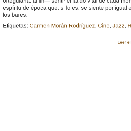
orteguiana, al fin— sentir el latido vital de cada m
espíritu de época que, si lo es, se siente por igual e
los bares.
Etiquetas:
Carmen Morán Rodríguez
,
Cine
,
Jazz
,
R
Leer el