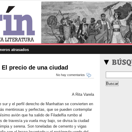
eros atrasados
 El precio de una ciudad
No hay comentarios
A Rita Varela
te sur y el perfil derecho de Manhattan se convierten en
ás mentirosas y perfectas, que se pueden contemplar
ñísimo avión que ha salido de Filadelfia rumbo al
s de travesía ya vuela muy bajo, se divisa la ciudad
limpia y serena. Son toneladas de cemento y vigas
leña con el brazo levantado y el rectángulo verde del