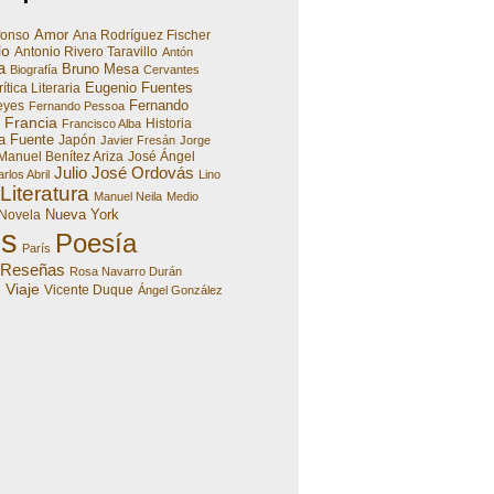
Amor
fonso
Ana Rodríguez Fischer
lo
Antonio Rivero Taravillo
Antón
a
Bruno Mesa
Biografía
Cervantes
Eugenio Fuentes
ítica Literaria
Fernando
eyes
Fernando Pessoa
Francia
Historia
Francisco Alba
a Fuente
Japón
Javier Fresán
Jorge
Manuel Benítez Ariza
José Ángel
Julio José Ordovás
rlos Abril
Lino
Literatura
Manuel Neila
Medio
Nueva York
Novela
es
Poesía
París
Reseñas
Rosa Navarro Durán
Viaje
e
Vicente Duque
Ángel González