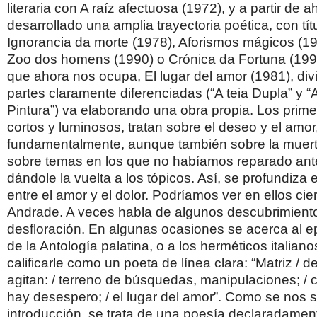
literaria con A raíz afectuosa (1972), y a partir de a
desarrollado una amplia trayectoria poética, con tí
Ignorancia da morte (1978), Aforismos mágicos (19
Zoo dos homens (1990) o Crónica da Fortuna (1997)
que ahora nos ocupa, El lugar del amor (1981), div
partes claramente diferenciadas (“A teia Dupla” y “
Pintura”) va elaborando una obra propia. Los pri
cortos y luminosos, tratan sobre el deseo y el amor
fundamentalmente, aunque también sobre la muert
sobre temas en los que no habíamos reparado ant
dándole la vuelta a los tópicos. Así, se profundiza 
entre el amor y el dolor. Podríamos ver en ellos cie
Andrade. A veces habla de algunos descubrimient
desfloración. En algunas ocasiones se acerca al e
de la Antología palatina, o a los herméticos italia
calificarle como un poeta de línea clara: “Matriz / 
agitan: / terreno de búsquedas, manipulaciones; / 
hay desespero; / el lugar del amor”. Como se nos s
introducción, se trata de una poesía declaradament