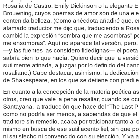
Rosalía de Castro, Emily Dickinson o la elegante E
Brouwning, cuyos poemas de amor son de una el
contenida belleza. (Como anécdota añadiré que, en
afamado traductor me dijo que, traduciendo a Rosalí
cambió la expresión “sombra que me asombras” p
me ensombras”. Aquí no aparece tal versión, pero,
—y las fuentes las considero fidedignas— el poet
sabría bien lo que hacía. Quiero decir que la versi
sutilmente atinada, a juzgar por lo definido del can
rosaliano.) Cabe destacar, asimismo, la dedicación
de Shakespeare, en los que se detiene con predile
En cuanto a la concepción de la materia poética a
otros, creo que vale la pena resaltar, cuando se o
Santayana, la traducción que hace del “The Last Pur
como no podría ser menos, a sabiendas de que el t
traditore sin remedio, acaba por traicionar tanto al 
mismo en busca de ese sutil acento fiel, sin que por
ni satisfecho ni convencido con su elección. Y va a