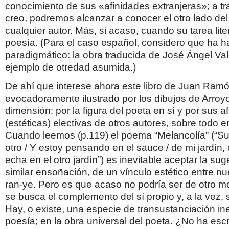
conocimiento de sus «afinidades extranjeras»; a tr
creo, podremos alcanzar a conocer el otro lado de
cualquier autor. Más, si acaso, cuando su tarea lite
poesía. (Para el caso español, considero que ha 
paradigmático: la obra traducida de José Ángel V
ejemplo de otredad asumida.)
De ahí que interese ahora este libro de Juan Ra
evocadoramente ilustrado por los dibujos de Arro
dimensión: por la figura del poeta en sí y por sus a
(estéticas) electivas de otros autores, sobre todo e
Cuando leemos (p.119) el poema “Melancolía” (“S
otro / Y estoy pensando en el sauce / de mi jardín,
echa en el otro jardín”) es inevitable aceptar la su
similar ensoñación, de un vínculo estético entre nu
ran-ye. Pero es que acaso no podría ser de otro mo
se busca el complemento del sí propio y, a la vez, 
Hay, o existe, una especie de transustanciación in
poesía; en la obra universal del poeta. ¿No ha escr