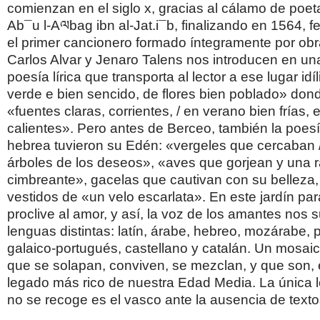
comienzan en el siglo x, gracias al cálamo de poe
Ab¯u l-Aལbag ibn al-Jat.i¯b, finalizando en 1564, 
el primer cancionero formado íntegramente por obra
Carlos Alvar y Jenaro Talens nos introducen en un
poesía lírica que transporta al lector a ese lugar idíl
verde e bien sencido, de flores bien poblado» do
«fuentes claras, corrientes, / en verano bien frías, 
calientes». Pero antes de Berceo, también la poes
hebrea tuvieron su Edén: «vergeles que cercaban /
árboles de los deseos», «aves que gorjean y una 
cimbreante», gacelas que cautivan con su belleza,
vestidos de «un velo escarlata». En este jardín pa
proclive al amor, y así, la voz de los amantes nos 
lenguas distintas: latín, árabe, hebreo, mozárabe, 
galaico-portugués, castellano y catalán. Un mosai
que se solapan, conviven, se mezclan, y que son, en
legado más rico de nuestra Edad Media. La única 
no se recoge es el vasco ante la ausencia de texto