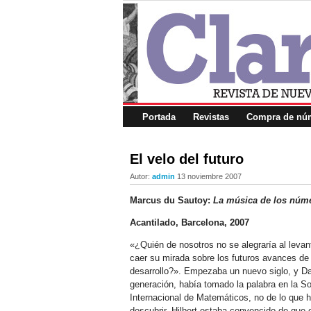
Portada
Revistas
Compra de núm
El velo del futuro
Autor:
admin
13 noviembre 2007
Marcus du Sautoy:
La música de los núm
Acantilado, Barcelona, 2007
«¿Quién de nosotros no se alegraría al levanta
caer su mirada sobre los futuros avances de 
desarrollo?». Empezaba un nuevo siglo, y Da
generación, había tomado la palabra en la S
Internacional de Matemáticos, no de lo que 
descubrir. Hilbert estaba convencido de que 