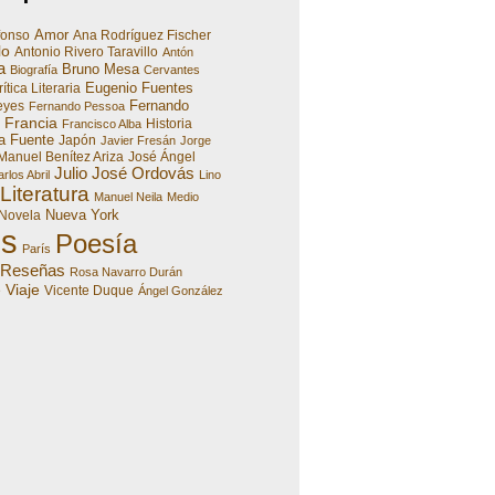
Amor
fonso
Ana Rodríguez Fischer
lo
Antonio Rivero Taravillo
Antón
a
Bruno Mesa
Biografía
Cervantes
Eugenio Fuentes
ítica Literaria
Fernando
eyes
Fernando Pessoa
Francia
Historia
Francisco Alba
a Fuente
Japón
Javier Fresán
Jorge
Manuel Benítez Ariza
José Ángel
Julio José Ordovás
rlos Abril
Lino
Literatura
Manuel Neila
Medio
Nueva York
Novela
es
Poesía
París
Reseñas
Rosa Navarro Durán
Viaje
e
Vicente Duque
Ángel González