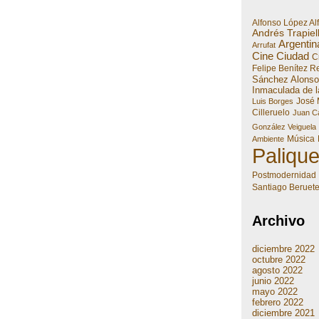
Alfonso López Al
Andrés Trapiel
Argentin
Arrufat
Cine
Ciudad
Cr
Felipe Benítez R
Sánchez Alonso
Inmaculada de l
José 
Luis Borges
Cilleruelo
Juan Ca
González Veiguela
Música
Ambiente
Paliqu
Postmodernidad
Santiago Beruet
Archivo
diciembre 2022
octubre 2022
agosto 2022
junio 2022
mayo 2022
febrero 2022
diciembre 2021