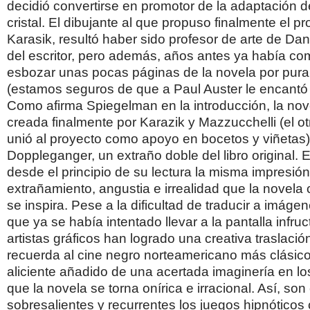
decidió convertirse en promotor de la adaptación 
cristal. El dibujante al que propuso finalmente el p
Karasik, resultó haber sido profesor de arte de Dani
del escritor, pero además, años antes ya había c
esbozar unas pocas páginas de la novela por pura
(estamos seguros de que a Paul Auster le encantó 
Como afirma Spiegelman en la introducción, la nov
creada finalmente por Karazik y Mazzucchelli (el ot
unió al proyecto como apoyo en bocetos y viñetas) 
Doppleganger, un extraño doble del libro original. 
desde el principio de su lectura la misma impresió
extrañamiento, angustia e irrealidad que la novela 
se inspira. Pese a la dificultad de traducir a imág
que ya se había intentado llevar a la pantalla infr
artistas gráficos han logrado una creativa traslació
recuerda al cine negro norteamericano más clásico
aliciente añadido de una acertada imaginería en 
que la novela se torna onírica e irracional. Así, so
sobresalientes y recurrentes los juegos hipnóticos 