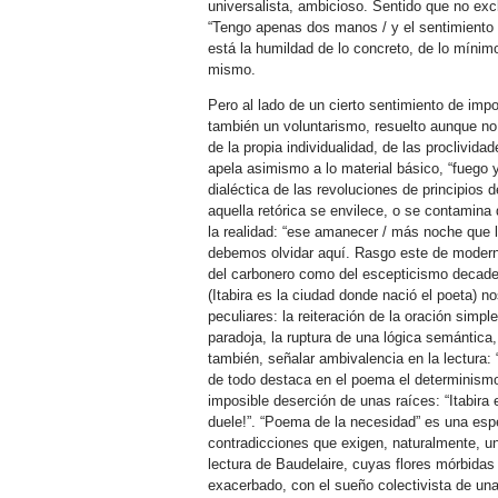
universalista, ambicioso. Sentido que no exc
“Tengo apenas dos manos / y el sentimiento 
está la humildad de lo concreto, de lo mínim
mismo.
Pero al lado de un cierto sentimiento de impo
también un voluntarismo, resuelto aunque no 
de la propia individualidad, de las proclividade
apela asimismo a lo material básico, “fuego y
dialéctica de las revoluciones de principios 
aquella retórica se envilece, o se contamina
la realidad: “ese amanecer / más noche que l
debemos olvidar aquí. Rasgo este de moderni
del carbonero como del escepticismo decaden
(Itabira es la ciudad donde nació el poeta) n
peculiares: la reiteración de la oración simpl
paradoja, la ruptura de una lógica semántica,
también, señalar ambivalencia en la lectura:
de todo destaca en el poema el determinismo
imposible deserción de unas raíces: “Itabira 
duele!”. “Poema de la necesidad” es una espec
contradicciones que exigen, naturalmente, un
lectura de Baudelaire, cuyas flores mórbidas 
exacerbado, con el sueño colectivista de un