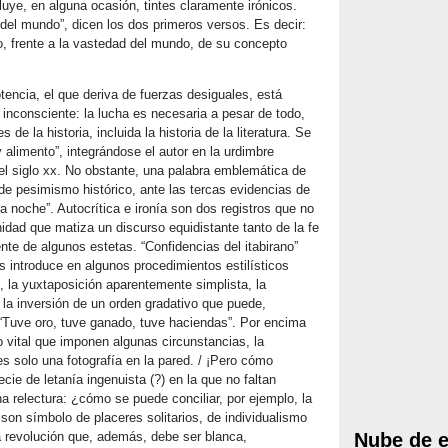
luye, en alguna ocasión, tintes claramente irónicos.
del mundo”, dicen los dos primeros versos. Es decir:
o, frente a la vastedad del mundo, de su concepto
tencia, el que deriva de fuerzas desiguales, está
inconsciente: la lucha es necesaria a pesar de todo,
s de la historia, incluida la historia de la literatura. Se
 alimento”, integrándose el autor en la urdimbre
del siglo xx. No obstante, una palabra emblemática de
 de pesimismo histórico, ante las tercas evidencias de
a noche”. Autocrítica e ironía son dos registros que no
dad que matiza un discurso equidistante tanto de la fe
te de algunos estetas. “Confidencias del itabirano”
os introduce en algunos procedimientos estilísticos
e, la yuxtaposición aparentemente simplista, la
 la inversión de un orden gradativo que puede,
 “Tuve oro, tuve ganado, tuve haciendas”. Por encima
 vital que imponen algunas circunstancias, la
es solo una fotografía en la pared. / ¡Pero cómo
ie de letanía ingenuista (?) en la que no faltan
a relectura: ¿cómo se puede conciliar, por ejemplo, la
son símbolo de placeres solitarios, de individualismo
a revolución que, además, debe ser blanca,
Nube de e