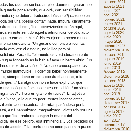
octubre 2021
todos los que, en sentido amplio, duermen, ignoran, no
agosto 2021
e guardia por ejemplo, que oirá, con sensibilidad
junio 2021
abril 2021
remedio (¿no debería traducirse bálsamo?) cayendo en
febrero 2021
oga por una poesía contaminada, impura, claramente
enero 2021
ía en los libros”, “los sobrevivientes están aquí,
octubre 2020
erda en este sentido aquella admonición de otro autor
agosto 2020
junio 2020
 gusto cae en el hielo”. No es ajeno tampoco a una
mayo 2020
amente surrealista: “Un gusano comenzó a roer las
febrero 2020
uncia otra vez el estatus, no idílico pero sí
diciembre 2019
octubre 2019
solidaria. Para ella “el mundo es verdaderamente de
agosto 2019
 buque fondeado en la bahía fuese un barco ebrio, “un
junio 2019
filmes rusos de antaño…? No cabe preocuparse: los
abril 2019
 el mundo inamovible. “Podemos beber honradamente
febrero 2019
diciembre 2018
te, siempre tiene en esta poesía el acecho, o la
octubre 2018
 de qué…? Es algo que no se hace explícito, que
agosto 2018
una incógnita: “Los inocentes de Leblón / no vieron
junio 2018
emigrantes?/ ¿Trajo un gramo de radio?”. El adjetivo
abril 2018
febrero 2018
ca cínicos, o lo que es peor: tontos inconscientes,
diciembre 2017
caliente, adormecedora, disfrutan pasándose por la
octubre 2017
izá, está narcotizado, magnetizado, idiotizado por una
agosto 2017
nto que “los tambores apagan la muerte del
junio 2017
abril 2017
ingida, de ese peligro, esa inminencia… Los pecados de
febrero 2017
s de acción. Y la teoría que no cede paso a la praxis
diciembre 2016