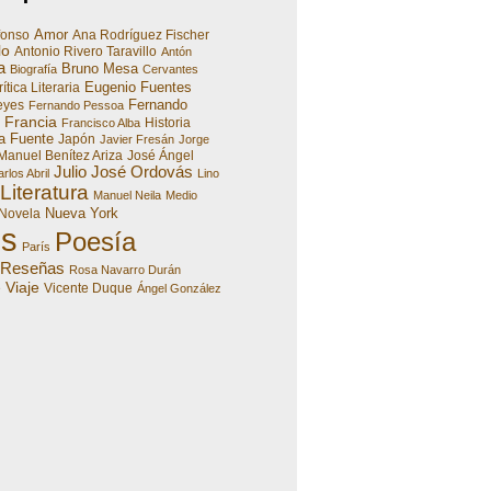
Amor
fonso
Ana Rodríguez Fischer
lo
Antonio Rivero Taravillo
Antón
a
Bruno Mesa
Biografía
Cervantes
Eugenio Fuentes
ítica Literaria
Fernando
eyes
Fernando Pessoa
Francia
Historia
Francisco Alba
a Fuente
Japón
Javier Fresán
Jorge
Manuel Benítez Ariza
José Ángel
Julio José Ordovás
rlos Abril
Lino
Literatura
Manuel Neila
Medio
Nueva York
Novela
es
Poesía
París
Reseñas
Rosa Navarro Durán
Viaje
e
Vicente Duque
Ángel González