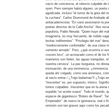
vacío de conciencia, al silencio culpable de 
oyen. Pero siempre habrá alguien, un poeta d
agudizada, incluso “el rumor de la gota del 
la cuchara”. Carlos Drummond de Andrade ab
antiacademicista: “En vano asesinaron la poes
poetas directos de la Calle Ancha”. Nos recu
populista, Pablo Neruda: “Quien huye del mal
imaginería, no muy frecuente, de índole vag
levitas indiferentes”. “Privilegio del mar” den
“mediocremente confortable”, de una clase in
cemento armado”. Pero, ¿qué ocurriría si ese
crucero loco”, un acorazado como el de los 
marineros son fieles, las aguas tranquilas,
nuestra cerveza”. La pax burguesa, no obstan
insinuación, de una inminencia: ¿inminencia
queda ahí colgado, como una amenaza, como 
al navío entrar / ¿Trajo bailarinas?/ ¿Trajo 
“inocentes” es, por supuesto, irónico. Signifi
tontos culpables. Inocentes que en la arena 
espalda “un aceite suave”. Todo el mundo, qu
especie de gigantesco “Bolero de Ravel”. Ta
Emperador”: de nuevo la ignorancia, real o f
omisión son tan graves aquí como los pecado