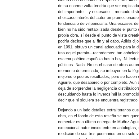
de su enorme valía tendría que ser explicada 
del importante —y necesario— mercado-distri
el escaso interés del autor en promocionarse
tendencia o de vilipendiarla. Una escasez de
bien no ha sido rentabilizada desde el punto d
propia obra, sí desde el punto de vista creat
podría decirse que al fin y al cabo, Adiós di
en 1991, obtuvo un canal adecuado para la di
tras aquel premio—recordemos: tan anhelado
escena poética española hasta hoy. Ni lectur
públicos. Nada. No es el caso de otros autore
momento determinado, se imbuyen en la lógica
mejores o peores resultados, pero se hacen
Aguirre, que desapareció por completo. Aun a
deja de sorprender la negligencia distribuido
descuidando hasta lo inverosímil la promoció
decir que ni siquiera se encuentra registrad
Dejando a un lado detalles extraliterarios qu
obra, en el fondo de esta reseña se nos qued
comentar esta última entrega de Muñoz Aguir
excepcional autor inexistente en antologías, 
reedición de sus tres poemarios en un solo v