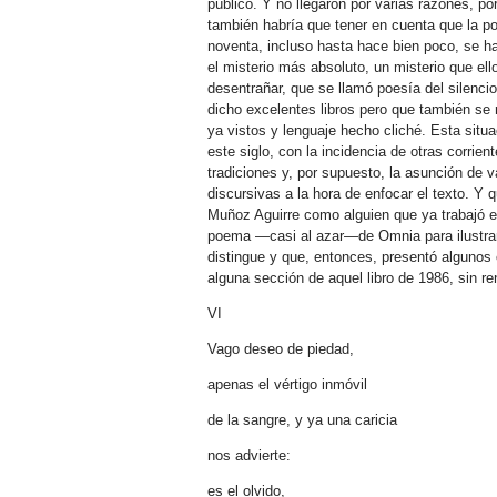
público. Y no llegaron por varias razones, po
también habría que tener en cuenta que la po
noventa, incluso hasta hace bien poco, se h
el misterio más absoluto, un misterio que e
desentrañar, que se llamó poesía del silenci
dicho excelentes libros pero que también se 
ya vistos y lenguaje hecho cliché. Esta sit
este siglo, con la incidencia de otras corrie
tradiciones y, por supuesto, la asunción de v
discursivas a la hora de enfocar el texto. Y 
Muñoz Aguirre como alguien que ya trabajó 
poema —casi al azar—de Omnia para ilustrar
distingue y que, entonces, presentó algunos
alguna sección de aquel libro de 1986, sin ren
VI
Vago deseo de piedad,
apenas el vértigo inmóvil
de la sangre, y ya una caricia
nos advierte:
es el olvido,