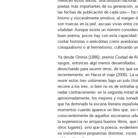
merecen estos textos, una difusión nacional
poetas más importantes de su generación, un
las fechas de publicación de cada uno— ha 
lirismo y visceralmente emotiva, al margen
son marcas en la piel, ascuas vivas entre ce
vitalidad. Aunque existe un número considera
buen poema, pocos hay con esta capacidad qu
contar historias o anécdotas como aventuras
coloquialismo o al hermetismo, cultivando un
Ya desde Omnia (1986), premio Ciudad de A
rasgos, entonces algo menos desarrollados, 
desechando para asumir otros, de los que se 
recientemente, en Hacia el viaje (2006). La u
reunir estos tres volúmenes bajo un solo tí
recorre a los tres, si bien no es de extraña
nadar contracorriente: en la segunda mitad d
aproximadamente, los mejores y más sonados 
que ha dominado la escena literaria española
momentos cuando aparece un libro que, sin ren
conscientemente de aquellos escenarios urba
la experiencia no arrojara buenos libros, que
otros lugares), sino que la poesía, evident
se vislumbraron propuestas distintas, voces 