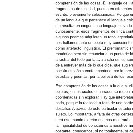
comprensión de las cosas. El lenguaje de Hac
fragmentos de realidad, puesta en diferentes
escrito, previamente seleccionada. Porque e
de un lenguaje que pertenece al lenguaje colo
sin resultar en ningún caso lenguaje elevado 
curiosamente, esos fragmentos de lírica cont
algunos poemas adquieren un tono legendari
nos hallamos ante un poeta muy consciente d
como artefacto lingüístico. El prerromanticis
romántico pero sin renunciar a un punto de ló
arrastrar del todo por la avalancha de los s
deja entrever más de lo que dice, que sugier
poesía española contemporánea, por la rarez
estrofas y poemas, por la belleza de los resul
Esa comprensión de las cosas a la que aludim
objetos, en los cuales el narrador se recre
coordenadas sin explorar. Hay que interpreta
nada, porque la realidad, a falta de una part
descifrar. A través de este particular estudi
sujeto. Lo importante, a falta de otras certez
será ese mundo exterior que nos mostrará e
la imposibilidad de conocernos a nosotros 
obstante, conocernos, si no totalmente, sí