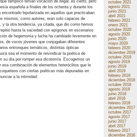
rque tampoco tenían vocación de llegar, es cierto, pero
octubre 2021
agosto 2021
esía española a finales de los ochenta y durante los
junio 2021
a encontrado bipolarizada en aquellos que practicaban
abril 2021
llos mismos, como autores, eran solo capaces de
febrero 2021
o, y la otra tendencia, ya citada, que dio como hemos
enero 2021
octubre 2020
repitió hasta la saciedad con epígonos en escenarios
agosto 2020
uación de hegemonía y lucha ha cambiado levemente en
junio 2020
ntes, de voces jóvenes que conjugaban diferentes
mayo 2020
arios entronques temáticos, distintas ópticas
febrero 2020
diciembre 2019
quizá sea el momento de reivindicar la poética de
octubre 2019
en su día por romper esa dicotomía. Escogemos un
agosto 2019
 esa combinación de elementos heteróclitos que le
junio 2019
abril 2019
 coqueteos con ciertas poéticas más depuradas en
febrero 2019
unciar a la intimidad:
diciembre 2018
octubre 2018
agosto 2018
junio 2018
abril 2018
febrero 2018
diciembre 2017
octubre 2017
agosto 2017
junio 2017
abril 2017
febrero 2017
diciembre 2016