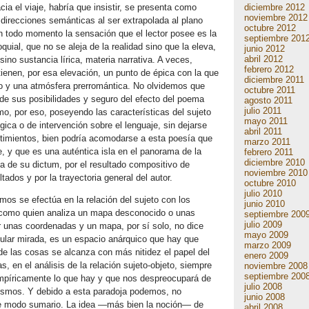
diciembre 2012
ia el viaje, habría que insistir, se presenta como
noviembre 2012
 direcciones semánticas al ser extrapolada al plano
octubre 2012
n todo momento la sensación que el lector posee es la
septiembre 201
quial, que no se aleja de la realidad sino que la eleva,
junio 2012
abril 2012
sino sustancia lírica, materia narrativa. A veces,
febrero 2012
ienen, por esa elevación, un punto de épica con la que
diciembre 2011
o y una atmósfera prerromántica. No olvidemos que
octubre 2011
e sus posibilidades y seguro del efecto del poema
agosto 2011
julio 2011
mo, por eso, poseyendo las características del sujeto
mayo 2011
gica o de intervención sobre el lenguaje, sin dejarse
abril 2011
entimientos, bien podría acomodarse a esta poesía que
marzo 2011
e, y que es una auténtica isla en el panorama de la
febrero 2011
diciembre 2010
a de su dictum, por el resultado compositivo de
noviembre 2010
tados y por la trayectoria general del autor.
octubre 2010
julio 2010
os se efectúa en la relación del sujeto con los
junio 2010
a, como quien analiza un mapa desconocido o unas
septiembre 200
julio 2009
r unas coordenadas y un mapa, por sí solo, no dice
mayo 2009
icular mirada, es un espacio anárquico que hay que
marzo 2009
o de las cosas se alcanza con más nitidez el papel del
enero 2009
as, en el análisis de la relación sujeto-objeto, siempre
noviembre 2008
septiembre 200
mpíricamente lo que hay y que nos despreocupará de
julio 2008
mismos. Y debido a esta paradoja podemos, no
junio 2008
 de modo sumario. La idea —más bien la noción— de
abril 2008