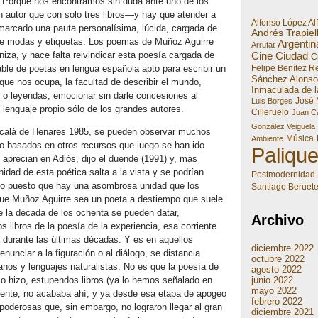
. Porque nos encontramos sin duda ante uno de los
 autor que con solo tres libros—y hay que atender a
Alfonso López Al
marcado una pauta personalísima, lúcida, cargada de
Andrés Trapiel
 de modas y etiquetas. Los poemas de Muñoz Aguirre
Argentin
Arrufat
Cine
Ciudad
niza, y hace falta reivindicar esta poesía cargada de
Cr
Felipe Benítez R
ble de poetas en lengua española apto para escribir un
Sánchez Alonso
e nos ocupa, la facultad de describir el mundo,
Inmaculada de l
 o leyendas, emocionar sin darle concesiones al
José 
Luis Borges
 lenguaje propio sólo de los grandes autores.
Cilleruelo
Juan Ca
González Veiguela
lcalá de Henares 1985, se pueden observar muchos
Música
Ambiente
o basados en otros recursos que luego se han ido
Paliqu
aprecian en Adiós, dijo el duende (1991) y, más
nidad de esta poética salta a la vista y se podrían
Postmodernidad
tulo puesto que hay una asombrosa unidad que los
Santiago Beruet
r que Muñoz Aguirre sea un poeta a destiempo que suele
e la década de los ochenta se pueden datar,
Archivo
libros de la poesía de la experiencia, esa corriente
 durante las últimas décadas. Y es en aquellos
diciembre 2022
unciar a la figuración o al diálogo, se distancia
octubre 2022
nos y lenguajes naturalistas. No es que la poesía de
agosto 2022
junio 2022
 lo hizo, estupendos libros (ya lo hemos señalado en
mayo 2022
emente, no acababa ahí; y ya desde esa etapa de apogeo
febrero 2022
poderosas que, sin embargo, no lograron llegar al gran
diciembre 2021