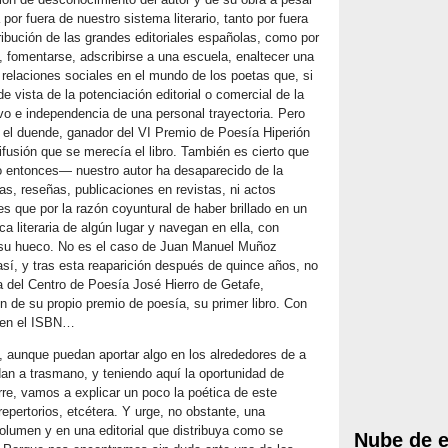
por fuera de nuestro sistema literario, tanto por fuera
bución de las grandes editoriales españolas, como por
, fomentarse, adscribirse a una escuela, enaltecer una
 relaciones sociales en el mundo de los poetas que, si
e vista de la potenciación editorial o comercial de la
ivo e independencia de una personal trayectoria. Pero
jo el duende, ganador del VI Premio de Poesía Hiperión
fusión que se merecía el libro. También es cierto que
 entonces— nuestro autor ha desaparecido de la
as, reseñas, publicaciones en revistas, ni actos
s que por la razón coyuntural de haber brillado en un
 literaria de algún lugar y navegan en ella, con
 su hueco. No es el caso de Juan Manuel Muñoz
sí, y tras esta reaparición después de quince años, no
ra del Centro de Poesía José Hierro de Getafe,
n de su propio premio de poesía, su primer libro. Con
o en el ISBN…
e, aunque puedan aportar algo en los alrededores de a
an a trasmano, y teniendo aquí la oportunidad de
re, vamos a explicar un poco la poética de este
repertorios, etcétera. Y urge, no obstante, una
olumen y en una editorial que distribuya como se
Nube de e