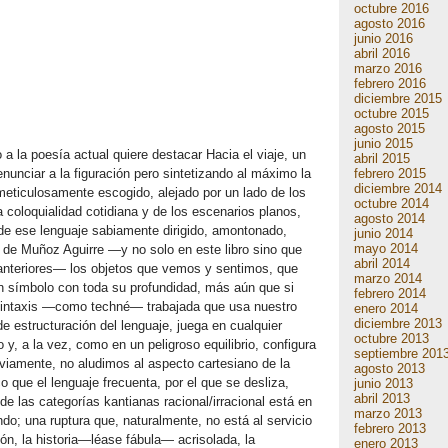
octubre 2016
agosto 2016
junio 2016
abril 2016
marzo 2016
febrero 2016
diciembre 2015
octubre 2015
agosto 2015
junio 2015
a la poesía actual quiere destacar Hacia el viaje, un
abril 2015
febrero 2015
enunciar a la figuración pero sintetizando al máximo la
diciembre 2014
 meticulosamente escogido, alejado por un lado de los
octubre 2014
la coloquialidad cotidiana y de los escenarios planos,
agosto 2014
 de ese lenguaje sabiamente dirigido, amontonado,
junio 2014
mayo 2014
 de Muñoz Aguirre —y no solo en este libro sino que
abril 2014
 anteriores— los objetos que vemos y sentimos, que
marzo 2014
n símbolo con toda su profundidad, más aún que si
febrero 2014
sintaxis —como techné— trabajada que usa nuestro
enero 2014
diciembre 2013
 de estructuración del lenguaje, juega en cualquier
octubre 2013
y, a la vez, como en un peligroso equilibrio, configura
septiembre 201
viamente, no aludimos al aspecto cartesiano de la
agosto 2013
o que el lenguaje frecuenta, por el que se desliza,
junio 2013
abril 2013
de las categorías kantianas racional/irracional está en
marzo 2013
do; una ruptura que, naturalmente, no está al servicio
febrero 2013
ción, la historia—léase fábula— acrisolada, la
enero 2013