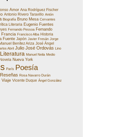
Amor
fonso
Ana Rodríguez Fischer
lo
Antonio Rivero Taravillo
Antón
a
Bruno Mesa
Biografía
Cervantes
Eugenio Fuentes
ítica Literaria
Fernando
eyes
Fernando Pessoa
Francia
Historia
Francisco Alba
a Fuente
Japón
Javier Fresán
Jorge
Manuel Benítez Ariza
José Ángel
Julio José Ordovás
rlos Abril
Lino
Literatura
Manuel Neila
Medio
Nueva York
Novela
es
Poesía
París
Reseñas
Rosa Navarro Durán
Viaje
e
Vicente Duque
Ángel González