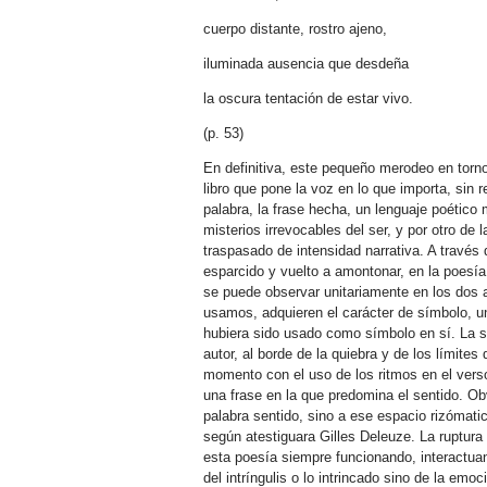
cuerpo distante, rostro ajeno,
iluminada ausencia que desdeña
la oscura tentación de estar vivo.
(p. 53)
En definitiva, este pequeño merodeo en torno 
libro que pone la voz en lo que importa, sin r
palabra, la frase hecha, un lenguaje poético
misterios irrevocables del ser, y por otro de 
traspasado de intensidad narrativa. A través
esparcido y vuelto a amontonar, en la poesía
se puede observar unitariamente en los dos
usamos, adquieren el carácter de símbolo, u
hubiera sido usado como símbolo en sí. La 
autor, al borde de la quiebra y de los límites
momento con el uso de los ritmos en el verso 
una frase en la que predomina el sentido. Ob
palabra sentido, sino a ese espacio rizómatic
según atestiguara Gilles Deleuze. La ruptura 
esta poesía siempre funcionando, interactuan
del intríngulis o lo intrincado sino de la emo