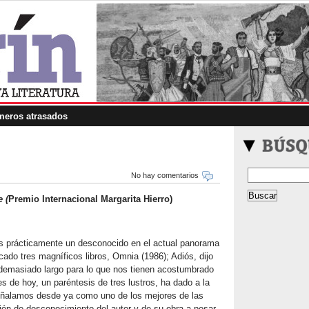
eros atrasados
No hay comentarios
e (
Premio Internacional Margarita Hierro)
s prácticamente un desconocido en el actual panorama
cado tres magníficos libros, Omnia (1986); Adiós, dijo
á demasiado largo para lo que nos tienen acostumbrado
es de hoy, un paréntesis de tres lustros, ha dado a la
señalamos desde ya como uno de los mejores de las
ón de desconocimiento del autor y de su obra a pesar