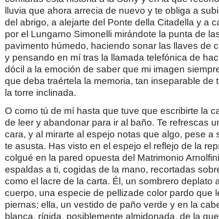
lluvia que ahora arrecia de nuevo y te obliga a subi
del abrigo, a alejarte del Ponte della Citadella y a 
por el Lungarno Simonelli mirándote la punta de la
pavimento húmedo, haciendo sonar las llaves de ca
y pensando en mí tras la llamada telefónica de ha
dócil a la emoción de saber que mi imagen siempre
que deba traértela la memoria, tan inseparable de 
la torre inclinada.
O como tú de mí hasta que tuve que escribirte la 
de leer y abandonar para ir al baño. Te refrescas un
cara, y al mirarte al espejo notas que algo, pese a s
te asusta. Has visto en el espejo el reflejo de la r
colgué en la pared opuesta del Matrimonio Arnolfini
espaldas a ti, cogidas de la mano, recortadas sobr
como el lacre de la carta. Él, un sombrero deplato 
cuerpo, una especie de pellizade color pardo que l
piernas; ella, un vestido de paño verde y en la cab
blanca, rígida, posiblemente almidonada, de la qu