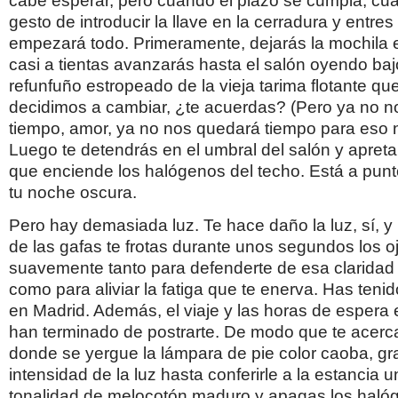
cabe esperar, pero cuando el plazo se cumpla, cua
gesto de introducir la llave en la cerradura y entres
empezará todo. Primeramente, dejarás la mochila en
casi a tientas avanzarás hasta el salón oyendo baj
refunfuño estropeado de la vieja tarima flotante q
decidimos a cambiar, ¿te acuerdas? (Pero ya no 
tiempo, amor, ya no nos quedará tiempo para eso n
Luego te detendrás en el umbral del salón y apretar
que enciende los halógenos del techo. Está a pun
tu noche oscura.
Pero hay demasiada luz. Te hace daño la luz, sí, y b
de las gafas te frotas durante unos segundos los o
suavemente tanto para defenderte de esa claridad
como para aliviar la fatiga que te enerva. Has teni
en Madrid. Además, el viaje y las horas de espera 
han terminado de postrarte. De modo que te acerca
donde se yergue la lámpara de pie color caoba, gr
intensidad de la luz hasta conferirle a la estancia u
tonalidad de melocotón maduro y apagas los haló