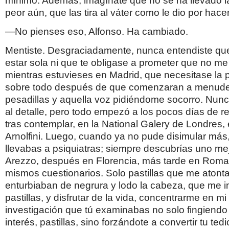
mínimo. Además, imagínate que no se ha llevado las
peor aún, que las tira al váter como le dio por hace
—No pienses eso, Alfonso. Ha cambiado.
Mentiste. Desgraciadamente, nunca entendiste que
estar sola ni que te obligase a prometer que no me
mientras estuvieses en Madrid, que necesitase la pa
sobre todo después de que comenzaran a menude
pesadillas y aquella voz pidiéndome socorro. Nunca
al detalle, pero todo empezó a los pocos días de r
tras contemplar, en la National Galery de Londres,
Arnolfini. Luego, cuando ya no pude disimular más,
llevabas a psiquiatras; siempre descubrías uno mej
Arezzo, después en Florencia, más tarde en Roma. 
mismos cuestionarios. Solo pastillas que me aton
enturbiaban de negrura y lodo la cabeza, que me i
pastillas, y disfrutar de la vida, concentrarme en mi
investigación que tú examinabas no solo fingiendo
interés, pastillas, sino forzándote a convertir tu te