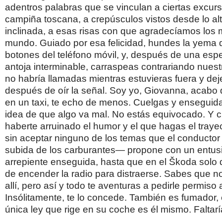
adentros palabras que se vinculan a ciertas excurs
campiña toscana, a crepúsculos vistos desde lo alto
inclinada, a esas risas con que agradecíamos los m
mundo. Guiado por esa felicidad, hundes la yema d
botones del teléfono móvil, y, después de una esp
antoja interminable, carraspeas contrariando nues
no habría llamadas mientras estuvieras fuera y de
después de oír la señal. Soy yo, Giovanna, acabo d
en un taxi, te echo de menos. Cuelgas y enseguida
idea de que algo va mal. No estás equivocado. Y 
haberte arruinado el humor y el que hagas el trayec
sin aceptar ninguno de los temas que el conductor —
subida de los carburantes— propone con un entu
arrepiente enseguida, hasta que en el Škoda solo 
de encender la radio para distraerse. Sabes que 
allí, pero así y todo te aventuras a pedirle permiso a
Insólitamente, te lo concede. También es fumador, e
única ley que rige en su coche es él mismo. Faltar