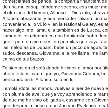
comerciantes de paños, la compañía financiera de 
de una mujer suplicándome socorro, esa mujer me
el otro lado del tiempo, Alfonso —Dios mío, abráza
Alfonso, abrázame, y ese mercader italiano, un ma
conveniencia, lo vi, lo vi en la National Galery, es 
hacer algo, me llama, ella también es de Lucca, co
flamenco los retratará en una habitación sobre fond
que ir pero no me dejes, no permitas que vaya, ab
las melodías de Duparc, bebe un poco de agua, te 
sudor, descansa, Giovanna, ella me llama, me llama
calma de tus brazos.
Te sientas en el sofá donde hicimos el amor por úl
ahora está mi carta, que yo, Giovanna Cenami, he 
pensando en ti, Alfonso, solo en ti.
Temblándote las manos, vuelves a leer de nuevo e
con pluma de ave, que ya voy aprendiendo a manej
de que me he visto obligada a casarme con Giovanni
que desprecio, pese a que Jan van Eyck nos retr