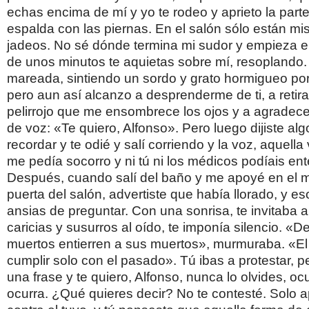
echas encima de mí y yo te rodeo y aprieto la parte
espalda con las piernas. En el salón sólo están mis 
jadeos. No sé dónde termina mi sudor y empieza el
de unos minutos te aquietas sobre mí, resoplando.
mareada, sintiendo un sordo y grato hormigueo por
pero aun así alcanzo a desprenderme de ti, a reti
pelirrojo que me ensombrece los ojos y a agradece
de voz: «Te quiero, Alfonso». Pero luego dijiste a
recordar y te odié y salí corriendo y la voz, aquell
me pedía socorro y ni tú ni los médicos podíais ent
Después, cuando salí del baño y me apoyé en el m
puerta del salón, advertiste que había llorado, y e
ansias de preguntar. Con una sonrisa, te invitaba al
caricias y susurros al oído, te imponía silencio. «D
muertos entierren a sus muertos», murmuraba. «E
cumplir solo con el pasado». Tú ibas a protestar, pe
una frase y te quiero, Alfonso, nunca lo olvides, oc
ocurra. ¿Qué quieres decir? No te contesté. Solo 