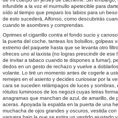
infundirle a la voz el murmullo apetecible para darte
oído al tiempo que preparo los labios para un bes
de esto sucederá, Alfonso, como descubrirás cuand
cuando te asombres y comprendas.
Oprimes el cigarrillo contra el fondo sucio y canos
la puerta del coche, tanteas los bolsillos, golpeas 
extremo del paquete hasta que se levanta otro filtr
ofreces uno al taxista (no logras prescindir de ese
de invitar a tabaco cuando te dispones a fumar), pe
dedos en un gesto de rechazo y vuelve a doblarlos
volante. Lo tiré un momento antes de cogerle a ust
remejes en el asiento y decides curiosear por la ven
cara se suceden relámpagos de luces y sombras, el 
rótulos luminosos de los negozii cuyas letras for
anagramas que manchan de azul, de amarillo, de p
aceras. Apoyada la espalda en la puerta de una he
muchacha de ojos grandes y oscuros, vestida con
vaquera bajo la que se estira un vestido ajustado y