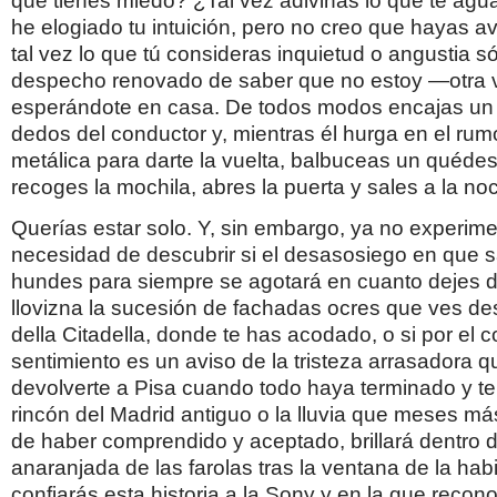
qué tienes miedo? ¿Tal vez adivinas lo que te ag
he elogiado tu intuición, pero no creo que hayas a
tal vez lo que tú consideras inquietud o angustia só
despecho renovado de saber que no estoy —otra
esperándote en casa. De todos modos encajas un bi
dedos del conductor y, mientras él hurga en el rum
metálica para darte la vuelta, balbuceas un quéde
recoges la mochila, abres la puerta y sales a la no
Querías estar solo. Y, sin embargo, ya no experime
necesidad de descubrir si el desasosiego en que 
hundes para siempre se agotará en cuanto dejes de
llovizna la sucesión de fachadas ocres que ves de
della Citadella, donde te has acodado, o si por el c
sentimiento es un aviso de la tristeza arrasadora 
devolverte a Pisa cuando todo haya terminado y te
rincón del Madrid antiguo o la lluvia que meses m
de haber comprendido y aceptado, brillará dentro d
anaranjada de las farolas tras la ventana de la ha
confiarás esta historia a la Sony y en la que reco