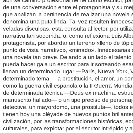
abrirse camino profesionalmente como escritor, pa
de una conversación entre el protagonista y su me
que analizan la pertinencia de realizar una novela 
denomina una puta linda. Tal vez resulten innecesa
veladas disculpas, esta consulta al lector, por utili
narrativa tan socorrida, o, como reflexiona Luis Albe
protagonista, por abordar un terreno «lleno de tópi
punto de vista narrativo», «minado». Innecesarias
una novela tan breve. Dejando a un lado el talento 
pueda hacer gala un escritor para ir sorteando es
llenan un determinado lugar —París, Nueva York,
determinado tema —la prostitución, el amor, un conf
como la guerra civil española o la II Guerra Mundia
de determinada técnica —Deus ex machina, estructu
manuscrito hallado— o un tipo preciso de person
detective, un mayordomo, una prostituta—, todos e
tienen hoy una pléyade de nuevos puntos brillantes
civilización, por las transformaciones históricas, 
culturales, para explotar por el escritor intrépido y 