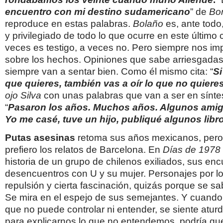
encuentro con mi destino
sudamericano
” de
Bo
reproduce en estas palabras.
Bolaño
es, ante todo,
y privilegiado de todo lo que ocurre en este último c
veces es testigo, a veces no. Pero siempre nos i
sobre los hechos. Opiniones que sabe arriesgadas
siempre van a sentar bien. Como él mismo cita: “
Si
que quieres, también vas a oír lo
que no quiere
ojo Silva
con unas palabras que van a ser en síntes
“
Pasaron los años. Muchos
años. Algunos amig
Yo me casé, tuve un hijo, publiqué algunos libr
Putas asesinas
retoma sus años mexicanos, per
prefiero los relatos de Barcelona. En
Días de 1978
historia de un grupo de chilenos exiliados, sus enc
desencuentros con U y su mujer. Personajes por lo
repulsión y cierta fascinación, quizás porque se s
Se mira en el espejo de sus semejantes. Y cuando
que no puede controlar ni entender, se siente atur
para explicarnos lo que no entendemos, podría qu