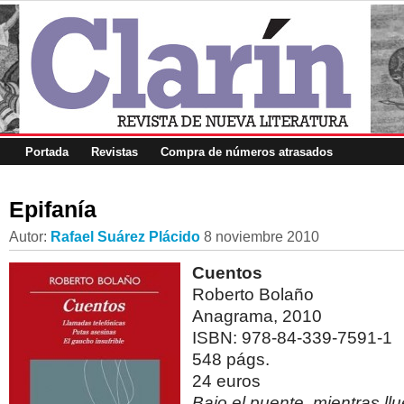
Portada
Revistas
Compra de números atrasados
Epifanía
Autor:
Rafael Suárez Plácido
8 noviembre 2010
Cuentos
Roberto Bolaño
Anagrama, 2010
ISBN: 978-84-339-7591-1
548 págs.
24 euros
Bajo el puente, mientras ll