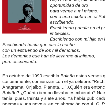
oportunidad de oro
para verme a mí mismo:
como una culebra en el Pol
escribiendo.
Escribiendo poesía en el pa
imbéciles.
Escribiendo con mi hijo en l
Escribiendo hasta que cae la noche
con un estruendo de los mil demonios.
Los demonios que han de llevarme al infierno,
pero escribiendo.
En octubre de 1990 escribía
Bolaño
estos versos 
curiosamente, comienzan con el ya célebre: “Rec
Anagrama, Grijalbo, Planeta,…” ¿Quién era enton
Bolaño
? ¿Cuánto tiempo llevaba escribiendo? Nac
tenía, pues, treinta y siete años. Ya había publicad
poemas y una novela, en colaboración con
A. G. P