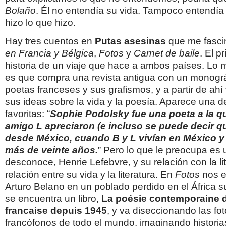
Bolaño
. Él no entendía su vida. Tampoco entendía 
hizo lo que hizo.
Hay tres cuentos en
Putas asesinas
que me fasci
en Francia y Bélgica
,
Fotos
y
Carnet de baile
. El p
historia de un viaje que hace a ambos países. Lo 
es que compra una revista antigua con un monográ
poetas franceses y sus grafismos, y a partir de ah
sus ideas sobre la vida y la poesía. Aparece una 
favoritas: “
Sophie
Podolsky fue una poeta a la qu
amigo L apreciaron (e incluso se puede decir 
desde México, cuando B y L vivían en
México y
más de veinte años.
” Pero lo que le preocupa es 
desconoce, Henrie Lefebvre, y su relación con la lit
relación entre su vida y la literatura. En
Fotos
nos e
Arturo Belano en un poblado perdido en el África s
se encuentra un libro,
La poésie contemporaine
francaise depuis 1945
, y va diseccionando las fo
francófonos de todo el mundo, imaginando historia