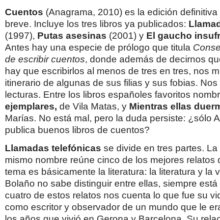
Cuentos
(Anagrama, 2010) es la edición definitiva 
breve. Incluye los tres libros ya publicados:
Llamad
(1997),
Putas asesinas
(2001) y
El gaucho insufr
Antes hay una especie de prólogo que titula
Consej
de escribir cuentos
, donde además de decirnos qu
hay que escribirlos al menos de tres en tres, nos m
itinerario de algunas de sus filias y sus fobias. No
lecturas. Entre los libros españoles favoritos nomb
ejemplares,
de Vila Matas, y
Mientras ellas duer
Marías. No está mal, pero la duda persiste: ¿sólo
publica buenos libros de cuentos?
Llamadas telefónicas
se divide en tres partes. La
mismo nombre reúne cinco de los mejores relatos de
tema es básicamente la literatura: la literatura y la 
Bolaño no sabe distinguir entre ellas, siempre está
cuatro de estos relatos nos cuenta lo que fue su v
como escritor y observador de un mundo que le er
los años que vivió en Gerona y Barcelona. Su rela