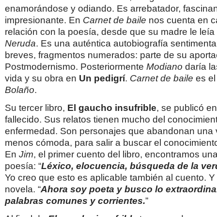
enamorándose y odiando. Es arrebatador, fascinan
impresionante. En
Carnet de
baile
nos cuenta en c
relación con la poesía, desde que su madre le leí
Neruda
. Es una auténtica autobiografía sentimenta
breves, fragmentos numerados: parte de su aporta
Postmodernismo. Posteriormente
Modiano
daría la
vida y su obra en
Un pedigrí
.
Carnet de baile
es el
Bolaño
.
Su tercer libro,
El gaucho insufrible
, se publicó e
fallecido. Sus relatos tienen mucho del conocimient
enfermedad. Son personajes que abandonan una 
menos cómoda, para salir a buscar el conocimiento, 
En
Jim
, el primer cuento del libro, encontramos una
poesía: “
Léxico, elocuencia,
búsqueda de la verd
Yo creo que esto es aplicable también al cuento. Y
novela. “
Ahora soy poeta y busco lo extraordina
palabras comunes y corrientes.
”