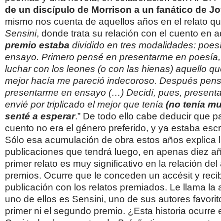
de un discípulo de Morrison a un
fanático de J
mismo nos cuenta de aquellos años en el relato que
Sensini
, donde trata su relación con el cuento en a
premio estaba
dividido en tres modalidades: poes
ensayo. Primero pensé
en presentarme en poesía,
luchar con los leones (o con las hienas) aquello qu
mejor hacía me pareció indecoroso. Después pen
presentarme en ensayo (…) Decidí, pues, present
envié por triplicado el mejor que tenía
(no tenía m
senté a esperar
.” De todo ello cabe deducir que 
cuento no era el género preferido, y ya estaba esc
Sólo esa acumulación de obra estos años explica l
publicaciones que tendrá luego, en apenas diez añ
primer relato es muy significativo en la relación del
premios. Ocurre que le conceden un accésit y reci
publicación con los relatos premiados. Le llama la
uno de ellos es Sensini, uno de sus autores favorit
primer ni el segundo premio. ¿Esta historia ocurre 