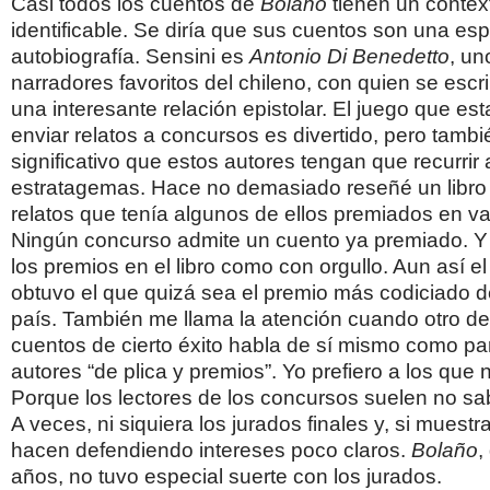
Casi todos los cuentos de
Bolaño
tienen un context
identificable. Se diría que sus cuentos son una es
autobiografía. Sensini es
Antonio Di Benedetto
, un
narradores favoritos del chileno, con quien se escr
una interesante relación epistolar. El juego que es
enviar relatos a concursos es divertido, pero tamb
significativo que estos autores tengan que recurrir 
estratagemas. Hace no demasiado reseñé un libro
relatos que tenía algunos de ellos premiados en v
Ningún concurso admite un cuento ya premiado. Y 
los premios en el libro como con orgullo. Aun así el
obtuvo el que quizá sea el premio más codiciado d
país. También me llama la atención cuando otro de
cuentos de cierto éxito habla de sí mismo como par
autores “de plica y premios”. Yo prefiero a los que 
Porque los lectores de los concursos suelen no s
A veces, ni siquiera los jurados finales y, si muestra
hacen defendiendo intereses poco claros.
Bolaño
,
años, no tuvo especial suerte con los jurados.