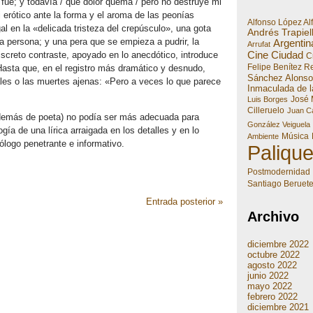
o fue; y todavía / qué dolor quema / pero no destruye mi
 erótico ante la forma y el aroma de las peonías
Alfonso López Al
al en la «delicada tristeza del crepúsculo», una gota
Andrés Trapiel
a persona; y una pera que se empieza a pudrir, la
Argentin
Arrufat
Cine
Ciudad
screto contraste, apoyado en lo anecdótico, introduce
Cr
Felipe Benítez R
Hasta que, en el registro más dramático y desnudo,
Sánchez Alonso
ales o las muertes ajenas: «Pero a veces lo que parece
Inmaculada de l
José 
Luis Borges
Cilleruelo
Juan Ca
, además de poeta) no podía ser más adecuada para
González Veiguela
gía de una lírica arraigada en los detalles y en lo
Música
Ambiente
logo penetrante e informativo.
Paliqu
Postmodernidad
Santiago Beruet
Entrada posterior »
Archivo
diciembre 2022
octubre 2022
agosto 2022
junio 2022
mayo 2022
febrero 2022
diciembre 2021