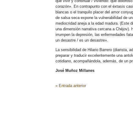
que vivir y continuar / viviendo: qué doloros
corazón». En contrapunto con el éxtasis casi
blancas o el tranquilo placer del amor conyug
de salsa seca expone la vulnerabilidad de un
mediocridad aneja a la edad madura. (Este di
una dimensión narrativa cercana a Chéjov). 
irrumpen la depresión, las enfermedades fat
un desastre / es un desastre».
La sensibilidad de Hilario Barrero (diarista
preparar y traducir excelentemente una antolo
cotidiano, acompañándola, además, de un pró
José Muñoz Millanes
« Entrada anterior