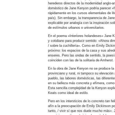
herederos directos de la modernidad anglo-a
doméstico de Jane Kenyon podría parecer «fác
rápidamente en los cursos elementales de lite
país). Sin embargo, la transparencia de Jan
explicable por analogía con la inspiración so
de estímulos urbanos o universitarios.
En el poema «Interiores holandeses» Jane Ke
y cotidiano para producir sentido: «Ahora dim
/ sobre la cuchillería». Como en Emily Dicki
próximo: los espacios de la casa y sus alrede
enseres. Pero las ondas de sentido, la poes
coinciden con las de la solitaria de Amherst.
En la obra de Jane Kenyon no se produce la 
provinciano y rural, ni tampoco su elevación a
pueblo, las labores domésticas, las diferent
en su belleza más concreta y efímera, como 
Esta sencilla complejidad de la Kenyon expli
Keats como ideal de estilo.
Pero en los intersticios de lo concreto tan f
afín a la preocupación de Emily Dickinson por 
tanto, / vivir sí que nos duele mucho más».