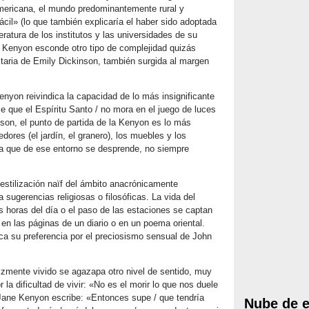
mericana, el mundo predominantemente rural y
il» (lo que también explicaría el haber sido adoptada
ratura de los institutos y las universidades de su
e Kenyon esconde otro tipo de complejidad quizás
litaria de Emily Dickinson, también surgida al margen
nyon reivindica la capacidad de lo más insignificante
e que el Espíritu Santo / no mora en el juego de luces
nson, el punto de partida de la Kenyon es lo más
dores (el jardín, el granero), los muebles y los
ía que de ese entorno se desprende, no siempre
estilización naïf del ámbito anacrónicamente
 sugerencias religiosas o filosóficas. La vida del
es horas del día o el paso de las estaciones se captan
en las páginas de un diario o en un poema oriental.
ca su preferencia por el preciosismo sensual de John
elizmente vivido se agazapa otro nivel de sentido, muy
la dificultad de vivir: «No es el morir lo que nos duele
 Jane Kenyon escribe: «Entonces supe / que tendría
Nube de e