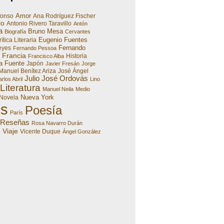
Amor
fonso
Ana Rodríguez Fischer
lo
Antonio Rivero Taravillo
Antón
a
Bruno Mesa
Biografía
Cervantes
Eugenio Fuentes
ítica Literaria
Fernando
eyes
Fernando Pessoa
Francia
Historia
Francisco Alba
a Fuente
Japón
Javier Fresán
Jorge
Manuel Benítez Ariza
José Ángel
Julio José Ordovás
rlos Abril
Lino
Literatura
Manuel Neila
Medio
Nueva York
Novela
es
Poesía
París
Reseñas
Rosa Navarro Durán
Viaje
e
Vicente Duque
Ángel González