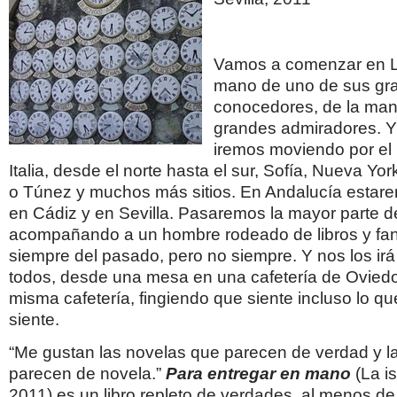
Vamos a comenzar en Li
mano de uno de sus gr
conocedores, de la man
grandes admiradores. Y
iremos moviendo por el
Italia, desde el norte hasta el sur, Sofía, Nueva Yo
o Túnez y muchos más sitios. En Andalucía estar
en Cádiz y en Sevilla. Pasaremos la mayor parte d
acompañando a un hombre rodeado de libros y fan
siempre del pasado, pero no siempre. Y nos los ir
todos, desde una mesa en una cafetería de Oviedo
misma cafetería, fingiendo que siente incluso lo q
siente.
“Me gustan las novelas que parecen de verdad y 
parecen de novela.”
Para entregar en mano
(La is
2011) es un libro repleto de verdades, al menos d