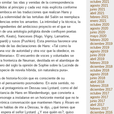
octubre 2021
o similar: las idas y venidas de la correspondencia
agosto 2021
idos al principio y cada vez más explícita conforme
junio 2021
esemboca en las traducciones que realizan Hans y
abril 2021
febrero 2021
 La solemnidad de las tertulias del Salón se reemplaza
enero 2021
dencias entre los amantes. La intimidad y la técnica, la
octubre 2020
ingredientes del ambicioso proyecto en el que se
agosto 2020
ón de una antología políglota donde confluyen poetas
junio 2020
mayo 2020
rth, Keats), franceses (Hugo, Vigny, Lamartine,
febrero 2020
opardi) y rusos (Pushkin). Esta premisa favorece una
diciembre 2019
rende de las declaraciones de Hans: «Tal como la
octubre 2019
na voz de autoridad y otra voz que la obedece, es
agosto 2019
junio 2019
iterarias». El encuentro de voces y voluntades se
abril 2019
atura fronteriza de Neuman, destilada en el alambique de
febrero 2019
ajero del siglo la opinión de Sophie sobre la Lucinde de
diciembre 2018
specie de novela híbrida, sin naturaleza pura».
octubre 2018
agosto 2018
junio 2018
a de historia-ficción que es consciente de su
abril 2018
en el pensamiento posmoderno. En este sentido, no
febrero 2018
a al protagonista en Dessau sea Lyotard, como el del
diciembre 2017
stancia de Hans en Wandernburgo, que convierte a
octubre 2017
agosto 2017
ersonaje a instalarse en un horizonte mental que no le
junio 2017
 irónica conversación que mantienen Hans y Álvaro en
abril 2017
 hablas de irte a Dessau, le dijo, ¿qué tienes que
febrero 2017
e espera el señor Lyotard. ¿Y ese quién es?, quiso
diciembre 2016