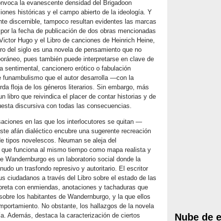
nvoca la evanescente densidad del Brigadoon
iones históricas y el campo abierto de la ideología. Y
nte discernible, tampoco resultan evidentes las marcas
n por la fecha de publicación de dos obras mencionadas
ictor Hugo y el Libro de canciones de Heinrich Heine,
ro del siglo es una novela de pensamiento que no
poráneo, pues también puede interpretarse en clave de
iga sentimental, cancionero erótico o fabulación
de funambulismo que el autor desarrolla —con la
rda floja de los géneros literarios. Sin embargo, más
n libro que reivindica el placer de contar historias y de
puesta discursiva con todas las consecuencias.
aciones en las que los interlocutores se quitan —
este afán dialéctico encubre una sugerente recreación
e tipos novelescos. Neuman se aleja del
a que funciona al mismo tiempo como mapa realista y
 Wandernburgo es un laboratorio social donde la
do un trasfondo represivo y autoritario. El escritor
s ciudadanos a través del Libro sobre el estado de las
ibreta con enmiendas, anotaciones y tachaduras que
 sobre los habitantes de Wandernburgo, y la que ellos
portamiento. No obstante, los hallazgos de la novela
ía. Además, destaca la caracterización de ciertos
Nube de e