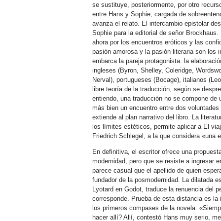
se sustituye, posteriormente, por otro recurs
entre Hans y Sophie, cargada de sobreentend
avanza el relato. El intercambio epistolar d
Sophie para la editorial de señor Brockhaus.
ahora por los encuentros eróticos y las confi
pasión amorosa y la pasión literaria son los 
embarca la pareja protagonista: la elaboraci
ingleses (Byron, Shelley, Coleridge, Wordswo
Nerval), portugueses (Bocage), italianos (Le
libre teoría de la traducción, según se desp
entiendo, una traducción no se compone de u
más bien un encuentro entre dos voluntades l
extiende al plan narrativo del libro. La liter
los límites estéticos, permite aplicar a El vi
Friedrich Schlegel, a la que considera «una e
En definitiva, el escritor ofrece una propuest
modernidad, pero que se resiste a ingresar 
parece casual que el apellido de quien esper
fundador de la posmodernidad. La dilatada e
Lyotard en Godot, traduce la renuencia del p
corresponde. Prueba de esta distancia es la
los primeros compases de la novela: «Siempre
hacer allí? Allí, contestó Hans muy serio, m