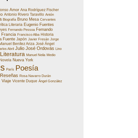
Amor
fonso
Ana Rodríguez Fischer
lo
Antonio Rivero Taravillo
Antón
a
Bruno Mesa
Biografía
Cervantes
Eugenio Fuentes
ítica Literaria
Fernando
eyes
Fernando Pessoa
Francia
Historia
Francisco Alba
a Fuente
Japón
Javier Fresán
Jorge
Manuel Benítez Ariza
José Ángel
Julio José Ordovás
rlos Abril
Lino
Literatura
Manuel Neila
Medio
Nueva York
Novela
es
Poesía
París
Reseñas
Rosa Navarro Durán
Viaje
e
Vicente Duque
Ángel González