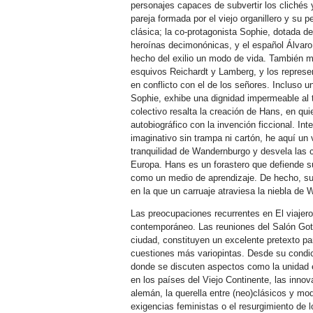
personajes capaces de subvertir los clichés y
pareja formada por el viejo organillero y su p
clásica; la co-protagonista Sophie, dotada d
heroínas decimonónicas, y el español Álvar
hecho del exilio un modo de vida. También me
esquivos Reichardt y Lamberg, y los represe
en conflicto con el de los señores. Incluso 
Sophie, exhibe una dignidad impermeable al 
colectivo resalta la creación de Hans, en qu
autobiográfico con la invención ficcional. Int
imaginativo sin trampa ni cartón, he aquí un v
tranquilidad de Wandernburgo y desvela las 
Europa. Hans es un forastero que defiende s
como un medio de aprendizaje. De hecho, su
en la que un carruaje atraviesa la niebla de
Las preocupaciones recurrentes en El viajero d
contemporáneo. Las reuniones del Salón Gottl
ciudad, constituyen un excelente pretexto par
cuestiones más variopintas. Desde su condic
donde se discuten aspectos como la unidad e
en los países del Viejo Continente, las inno
alemán, la querella entre (neo)clásicos y mo
exigencias feministas o el resurgimiento de l