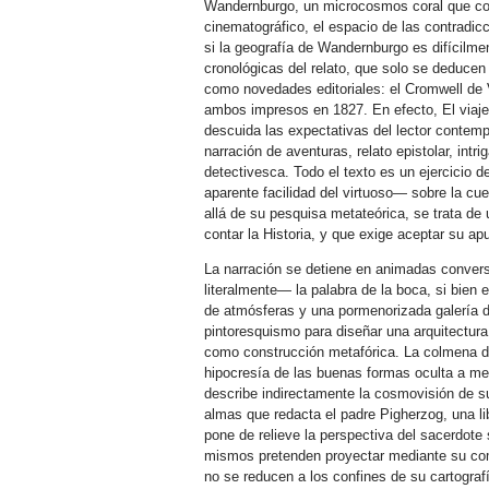
Wandernburgo, un microcosmos coral que co
cinematográfico, el espacio de las contradicc
si la geografía de Wandernburgo es difícilme
cronológicas del relato, que solo se deduce
como novedades editoriales: el Cromwell de V
ambos impresos en 1827. En efecto, El viaje
descuida las expectativas del lector contem
narración de aventuras, relato epistolar, intr
detectivesca. Todo el texto es un ejercicio 
aparente facilidad del virtuoso— sobre la cue
allá de su pesquisa metateórica, se trata de u
contar la Historia, y que exige aceptar su a
La narración se detiene en animadas convers
literalmente— la palabra de la boca, si bien 
de atmósferas y una pormenorizada galería d
pintoresquismo para diseñar una arquitectur
como construcción metafórica. La colmena de
hipocresía de las buenas formas oculta a menu
describe indirectamente la cosmovisión de su
almas que redacta el padre Pigherzog, una l
pone de relieve la perspectiva del sacerdote
mismos pretenden proyectar mediante su com
no se reducen a los confines de su cartograf