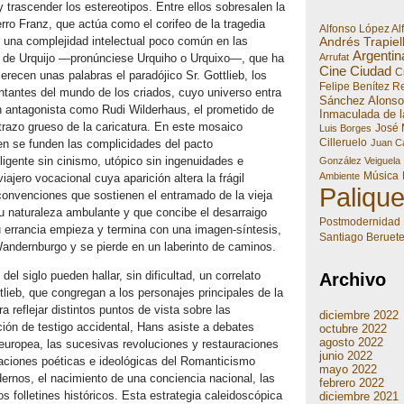
 trascender los estereotipos. Entre ellos sobresalen la
erro Franz, que actúa como el corifeo de la tragedia
Alfonso López Al
e una complejidad intelectual poco común en las
Andrés Trapiel
Argentin
Arrufat
o de Urquijo —pronúnciese Urquiho o Urquixo—, que ha
Cine
Ciudad
Cr
recen unas palabras el paradójico Sr. Gottlieb, los
Felipe Benítez R
ntantes del mundo de los criados, cuyo universo entra
Sánchez Alonso
un antagonista como Rudi Wilderhaus, el prometido de
Inmaculada de l
trazo grueso de la caricatura. En este mosaico
José 
Luis Borges
Cilleruelo
Juan Ca
ien se funden las complicidades del pacto
eligente sin cinismo, utópico sin ingenuidades e
González Veiguela
Música
Ambiente
iajero vocacional cuya aparición altera la frágil
Paliqu
convenciones que sostienen el entramado de la vieja
u naturaleza ambulante y que concibe el desarraigo
Postmodernidad
 errancia empieza y termina con una imagen-síntesis,
Santiago Beruet
 Wandernburgo y se pierde en un laberinto de caminos.
el siglo pueden hallar, sin dificultad, un correlato
Archivo
ieb, que congregan a los personajes principales de la
a reflejar distintos puntos de vista sobre las
diciembre 2022
ión de testigo accidental, Hans asiste a debates
octubre 2022
agosto 2022
uropea, las sucesivas revoluciones y restauraciones
junio 2022
vaciones poéticas e ideológicas del Romanticismo
mayo 2022
dernos, el nacimiento de una conciencia nacional, las
febrero 2022
os folletines históricos. Esta estrategia caleidoscópica
diciembre 2021